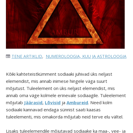
TENE ARTIKLID
,
NUMEROLOOGIA, KUU JA ASTROLOOGIA
Kõiki kahteteistkümment sodiaaki juhivad üks neljast
elemendist, mis annab inimese hingele väga suurt
mõjutust. Tuleelement on üks neljast elemendist, mis
annab oma väge kolmele erinevale sodiaagile. Tuleelement
mõjutab
Jäärasid
,
Lõvisid
ja
Ambureid
. Need kolm
sodiaaki kannavad endaga sünnist saati kaasas
tuleelementi, mis omakorda mõjutab neid terve elu vältel.
Lisaks tuleelemendile mõjutavad sodiaake ka maa-, vee- ja