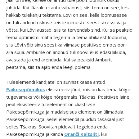
Jäär on see, kellele on antud tule poolt loomulik oskus
juhtida. Kui Jäärale ei anta vabadust, siis tema on see, kes
hakkab tulekahju tekitama. Lõvi on see, kelle loomusesse
on tuli andnud oskuse teiste inimeste seest stressi välja
võtta, kui Lõvi austad, siis ta tervendab sind. Kui sa peaksid
tema optimismi maha tegema ja tema abikäest loobuma,
siis Lõvi võib sinu seest ka viimase positiivse emotsiooni
ära süüa. Amburile on andnud tuli soovi elus edasi liikuda,
avastada ja end arendada. Kui sa peaksid Amburit
peatama, siis ta ajab enda leegi põlema.
Tuleelemendi kandjatel on sünnist kaasa antud
Päikesepõimikus
eksisteeriv jõud, mis on kas tema kõige
tugevamaks või kõige nõrgemaks Tšakras. Positiivse laine
peal eksisteeriv tuleelement on üliaktiivse
Päikesepõimikuga ja madalseisus element on ülimadala
Päikesepõimikuga. Sellel elemendil puudub tasakaal just
selles Tšakras. Soovitan pidevalt tegeleda enda
Päikesepõimikuga ja kanda
Oranži Kaltsiiti
, kui