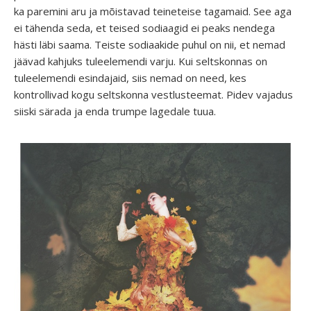
ka paremini aru ja mõistavad teineteise tagamaid. See aga
ei tähenda seda, et teised sodiaagid ei peaks nendega
hästi läbi saama. Teiste sodiaakide puhul on nii, et nemad
jäävad kahjuks tuleelemendi varju. Kui seltskonnas on
tuleelemendi esindajaid, siis nemad on need, kes
kontrollivad kogu seltskonna vestlusteemat. Pidev vajadus
siiski särada ja enda trumpe lagedale tuua.