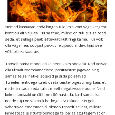
Nemad kannavad enda hinges tuld, mis võib väga kergesti
kontrolli alt väljuda. Kui sa tead, milline on tuli, siis sa tead
seda, et sellega peab ettevaatlikult ringi käima. Tuli võib
olla väga hea, soojust pakkuv, elujõudu andev, kuid see
võib olla ka laastav.
Täpselt sama moodi on ka need kolm sodiaaki. Nad võivad
olla ülimalt rõõmsameelsed, positiivsust jagavad ning
samas teisel hetkel sõjakad ja sildu põletavad.
Tuleelementidega tuleb osata teistel õigesti ringi käia, et
mitte ärritada seda tulist meelt negatiivsuse poole. Neid
kolme sodiaaki on ülilihtne rõõmustada, kuid samas ka
nende tuju on võimalik hetkega ära rikkuda. Kergelt
vahetuvad emotsioonid, oleneb täpselt sellest, milliste
inimestega ja situatsioonidega tal parasjagu tegemist on.