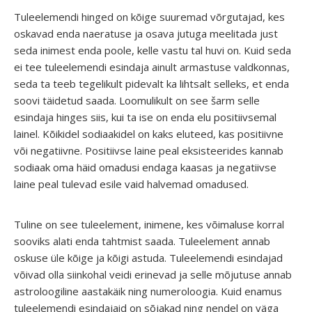
Tuleelemendi hinged on kõige suuremad võrgutajad, kes
oskavad enda naeratuse ja osava jutuga meelitada just
seda inimest enda poole, kelle vastu tal huvi on. Kuid seda
ei tee tuleelemendi esindaja ainult armastuse valdkonnas,
seda ta teeb tegelikult pidevalt ka lihtsalt selleks, et enda
soovi täidetud saada. Loomulikult on see šarm selle
esindaja hinges siis, kui ta ise on enda elu positiivsemal
lainel. Kõikidel sodiaakidel on kaks eluteed, kas positiivne
või negatiivne. Positiivse laine peal eksisteerides kannab
sodiaak oma häid omadusi endaga kaasas ja negatiivse
laine peal tulevad esile vaid halvemad omadused.
Tuline on see tuleelement, inimene, kes võimaluse korral
sooviks alati enda tahtmist saada. Tuleelement annab
oskuse üle kõige ja kõigi astuda. Tuleelemendi esindajad
võivad olla siinkohal veidi erinevad ja selle mõjutuse annab
astroloogiline aastakäik ning numeroloogia. Kuid enamus
tuleelemendi esindajaid on sõjakad ning nendel on väga