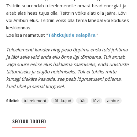
Tsitriin suurendab tuleelemendile omast head energiat ja
aitab alati heas tujus olla. Tsitriin võiks alati olla Jäära, Lõvi
või Amburi elus. Tsitriin võiks olla tema lähedal või koduses
keskkonnas.
Loe lisa raamatust "
Tähtkujude salapära
."
Tuleelementi kandev hing peab õppima enda tuld juhtima
ja läbi selle vaid enda ellu õnne ligi tõmbama. Tuli annab
väga suure eelise elus hakkama saamiseks, enda unistuste
täitumiseks ja elujõu hoidmiseks. Tuli ei tohiks mitte
kunagi ülekäte kasvada, see peab lõpmatuseni põlema,
kuid ühel ja samal kõrgusel.
Sildid:
tuleelement
tähtkujud
jäär
lõvi
ambur
SEOTUD TOOTED