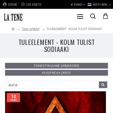
€
SISENE
LOO KONTO
EURO
EESTI KEEL
Tene artiklid
TULEELEMENT - KOLM TULIST SODIAAKI
TULEELEMENT - KOLM TULIST
SODIAAKI
TÄHESTIKULINE JÄRJEKORD
KUUPÄEVA JÄRGI
12
sept