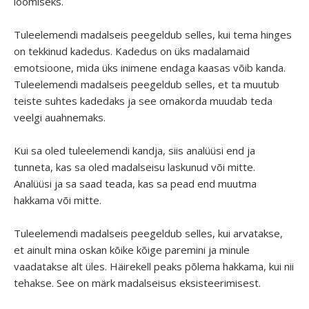
loomiseks.
Tuleelemendi madalseis peegeldub selles, kui tema hinges
on tekkinud kadedus. Kadedus on üks madalamaid
emotsioone, mida üks inimene endaga kaasas võib kanda.
Tuleelemendi madalseis peegeldub selles, et ta muutub
teiste suhtes kadedaks ja see omakorda muudab teda
veelgi auahnemaks.
Kui sa oled tuleelemendi kandja, siis analüüsi end ja
tunneta, kas sa oled madalseisu laskunud või mitte.
Analüüsi ja sa saad teada, kas sa pead end muutma
hakkama või mitte.
Tuleelemendi madalseis peegeldub selles, kui arvatakse,
et ainult mina oskan kõike kõige paremini ja minule
vaadatakse alt üles. Häirekell peaks põlema hakkama, kui nii
tehakse. See on märk madalseisus eksisteerimisest.