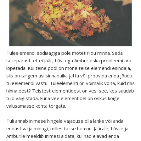
Tuleelemendi sodiaagiga pole mõtet riidu minna. Seda
sellepärast, et ei Jäär, Lõvi ega Ambur oska probleemi ära
lõpetada. Kui teine pool on mõne teise elemendi esindaja,
siis on targem asi sinnapaika jätta või proovida enda jõudu
tuleelemendi vastu. Tuleelementi on võimalik võita, kuid mis
hinna eest? Teistest elementidest on vesi see, kes suudab
tuld vaigistada, kuna vee elementidel on oskus kõige
valusamasse kohta torgata.
Tuli annab inimese hingele vajaduse olla lahke või anda
endast välja midagi, milles ta ise hea on. Jäärale, Lõvile ja
Amburile meeldib inimesi aidata, kui nad elavad enda