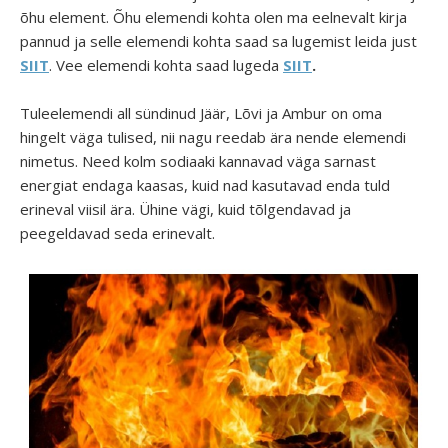
õhu element. Õhu elemendi kohta olen ma eelnevalt kirja
pannud ja selle elemendi kohta saad sa lugemist leida just
SIIT
. Vee elemendi kohta saad lugeda
SIIT
.
Tuleelemendi all sündinud Jäär, Lõvi ja Ambur on oma
hingelt väga tulised, nii nagu reedab ära nende elemendi
nimetus. Need kolm sodiaaki kannavad väga sarnast
energiat endaga kaasas, kuid nad kasutavad enda tuld
erineval viisil ära. Ühine vägi, kuid tõlgendavad ja
peegeldavad seda erinevalt.