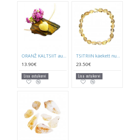
ORANŽ KALTSIIT auguga süda (suur)
TSITRIIN käekett nugget (pärl 12*10 mm)
13.90€
23.50€
Lisa ostukorvi
Lisa ostukorvi