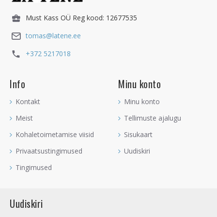
Must Kass OÜ Reg kood: 12677535
tomas@latene.ee
+372 5217018
Info
Minu konto
Kontakt
Minu konto
Meist
Tellimuste ajalugu
Kohaletoimetamise viisid
Sisukaart
Privaatsustingimused
Uudiskiri
Tingimused
Uudiskiri