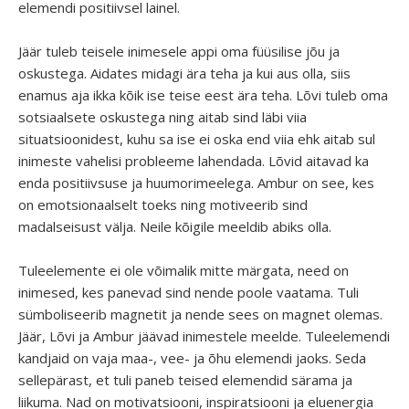
elemendi positiivsel lainel.
Jäär tuleb teisele inimesele appi oma füüsilise jõu ja
oskustega. Aidates midagi ära teha ja kui aus olla, siis
enamus aja ikka kõik ise teise eest ära teha. Lõvi tuleb oma
sotsiaalsete oskustega ning aitab sind läbi viia
situatsioonidest, kuhu sa ise ei oska end viia ehk aitab sul
inimeste vahelisi probleeme lahendada. Lõvid aitavad ka
enda positiivsuse ja huumorimeelega. Ambur on see, kes
on emotsionaalselt toeks ning motiveerib sind
madalseisust välja. Neile kõigile meeldib abiks olla.
Tuleelemente ei ole võimalik mitte märgata, need on
inimesed, kes panevad sind nende poole vaatama. Tuli
sümboliseerib magnetit ja nende sees on magnet olemas.
Jäär, Lõvi ja Ambur jäävad inimestele meelde. Tuleelemendi
kandjaid on vaja maa-, vee- ja õhu elemendi jaoks. Seda
sellepärast, et tuli paneb teised elemendid särama ja
liikuma. Nad on motivatsiooni, inspiratsiooni ja eluenergia