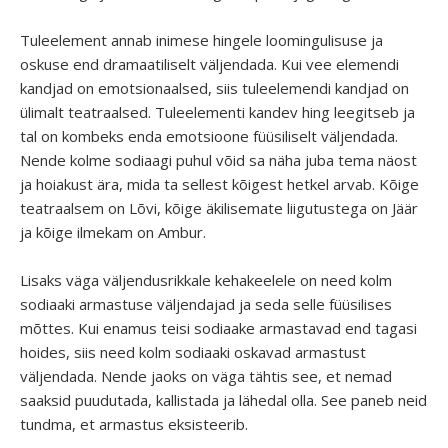
Tuleelement annab inimese hingele loomingulisuse ja
oskuse end dramaatiliselt väljendada. Kui vee elemendi
kandjad on emotsionaalsed, siis tuleelemendi kandjad on
ülimalt teatraalsed. Tuleelementi kandev hing leegitseb ja
tal on kombeks enda emotsioone füüsiliselt väljendada.
Nende kolme sodiaagi puhul võid sa näha juba tema näost
ja hoiakust ära, mida ta sellest kõigest hetkel arvab. Kõige
teatraalsem on Lõvi, kõige äkilisemate liigutustega on Jäär
ja kõige ilmekam on Ambur.
Lisaks väga väljendusrikkale kehakeelele on need kolm
sodiaaki armastuse väljendajad ja seda selle füüsilises
mõttes. Kui enamus teisi sodiaake armastavad end tagasi
hoides, siis need kolm sodiaaki oskavad armastust
väljendada. Nende jaoks on väga tähtis see, et nemad
saaksid puudutada, kallistada ja lähedal olla. See paneb neid
tundma, et armastus eksisteerib.