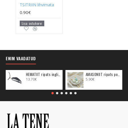
TSITRIIN lihvimata
0.90€
Lisa ostukorvi
ENIM VAADATUD
HEMATIIT ripats inglitiib (metall)
AMASONIIT ripats poolkuu (metall)
13.70€
5.90€