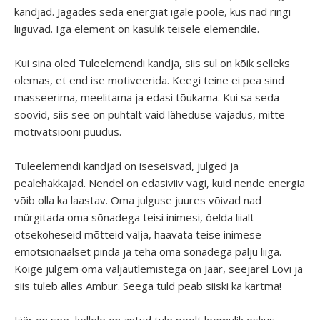
kandjad. Jagades seda energiat igale poole, kus nad ringi
liiguvad. Iga element on kasulik teisele elemendile.
Kui sina oled Tuleelemendi kandja, siis sul on kõik selleks
olemas, et end ise motiveerida. Keegi teine ei pea sind
masseerima, meelitama ja edasi tõukama. Kui sa seda
soovid, siis see on puhtalt vaid läheduse vajadus, mitte
motivatsiooni puudus.
Tuleelemendi kandjad on iseseisvad, julged ja
pealehakkajad. Nendel on edasiviiv vägi, kuid nende energia
võib olla ka laastav. Oma julguse juures võivad nad
mürgitada oma sõnadega teisi inimesi, öelda liialt
otsekoheseid mõtteid välja, haavata teise inimese
emotsionaalset pinda ja teha oma sõnadega palju liiga.
Kõige julgem oma väljaütlemistega on Jäär, seejärel Lõvi ja
siis tuleb alles Ambur. Seega tuld peab siiski ka kartma!