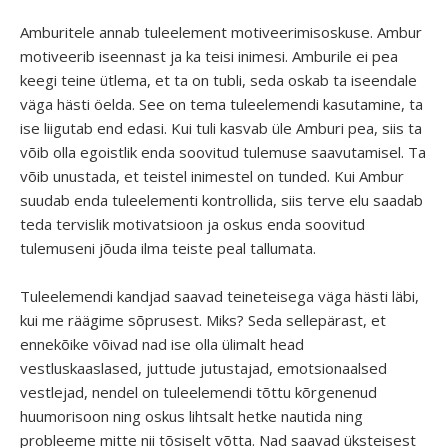
Amburitele annab tuleelement motiveerimisoskuse. Ambur
motiveerib iseennast ja ka teisi inimesi. Amburile ei pea
keegi teine ütlema, et ta on tubli, seda oskab ta iseendale
väga hästi öelda. See on tema tuleelemendi kasutamine, ta
ise liigutab end edasi. Kui tuli kasvab üle Amburi pea, siis ta
võib olla egoistlik enda soovitud tulemuse saavutamisel. Ta
võib unustada, et teistel inimestel on tunded. Kui Ambur
suudab enda tuleelementi kontrollida, siis terve elu saadab
teda tervislik motivatsioon ja oskus enda soovitud
tulemuseni jõuda ilma teiste peal tallumata.
Tuleelemendi kandjad saavad teineteisega väga hästi läbi,
kui me räägime sõprusest. Miks? Seda sellepärast, et
ennekõike võivad nad ise olla ülimalt head
vestluskaaslased, juttude jutustajad, emotsionaalsed
vestlejad, nendel on tuleelemendi tõttu kõrgenenud
huumorisoon ning oskus lihtsalt hetke nautida ning
probleeme mitte nii tõsiselt võtta. Nad saavad üksteisest