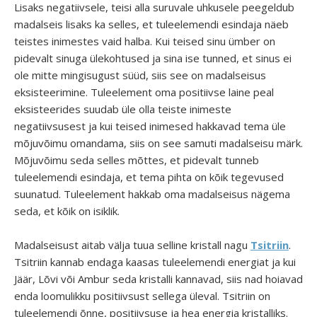
Lisaks negatiivsele, teisi alla suruvale uhkusele peegeldub
madalseis lisaks ka selles, et tuleelemendi esindaja näeb
teistes inimestes vaid halba. Kui teised sinu ümber on
pidevalt sinuga ülekohtused ja sina ise tunned, et sinus ei
ole mitte mingisugust süüd, siis see on madalseisus
eksisteerimine. Tuleelement oma positiivse laine peal
eksisteerides suudab üle olla teiste inimeste
negatiivsusest ja kui teised inimesed hakkavad tema üle
mõjuvõimu omandama, siis on see samuti madalseisu märk.
Mõjuvõimu seda selles mõttes, et pidevalt tunneb
tuleelemendi esindaja, et tema pihta on kõik tegevused
suunatud. Tuleelement hakkab oma madalseisus nägema
seda, et kõik on isiklik.
Madalseisust aitab välja tuua selline kristall nagu
Tsitriin
.
Tsitriin kannab endaga kaasas tuleelemendi energiat ja kui
Jäär, Lõvi või Ambur seda kristalli kannavad, siis nad hoiavad
enda loomulikku positiivsust sellega üleval. Tsitriin on
tuleelemendi õnne, positiivsuse ja hea energia kristalliks.