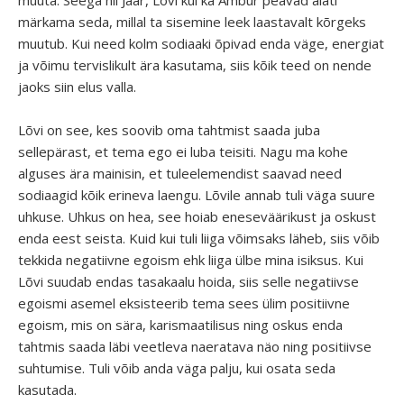
muuta. Seega nii Jäär, Lõvi kui ka Ambur peavad alati
märkama seda, millal ta sisemine leek laastavalt kõrgeks
muutub. Kui need kolm sodiaaki õpivad enda väge, energiat
ja võimu tervislikult ära kasutama, siis kõik teed on nende
jaoks siin elus valla.
Lõvi on see, kes soovib oma tahtmist saada juba
sellepärast, et tema ego ei luba teisiti. Nagu ma kohe
alguses ära mainisin, et tuleelemendist saavad need
sodiaagid kõik erineva laengu. Lõvile annab tuli väga suure
uhkuse. Uhkus on hea, see hoiab eneseväärikust ja oskust
enda eest seista. Kuid kui tuli liiga võimsaks läheb, siis võib
tekkida negatiivne egoism ehk liiga ülbe mina isiksus. Kui
Lõvi suudab endas tasakaalu hoida, siis selle negatiivse
egoismi asemel eksisteerib tema sees ülim positiivne
egoism, mis on sära, karismaatilisus ning oskus enda
tahtmis saada läbi veetleva naeratava näo ning positiivse
suhtumise. Tuli võib anda väga palju, kui osata seda
kasutada.