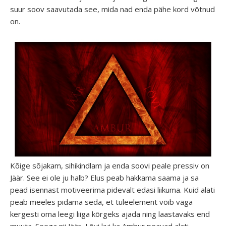
suur soov saavutada see, mida nad enda pähe kord võtnud
on.
Kõige sõjakam, sihikindlam ja enda soovi peale pressiv on
Jäär. See ei ole ju halb? Elus peab hakkama saama ja sa
pead isennast motiveerima pidevalt edasi liikuma. Kuid alati
peab meeles pidama seda, et tuleelement võib väga
kergesti oma leegi liiga kõrgeks ajada ning laastavaks end