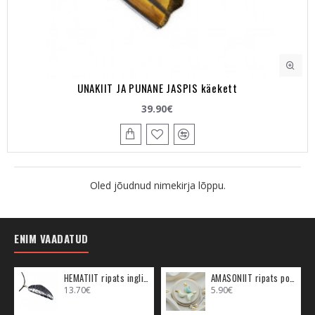
UNAKIIT JA PUNANE JASPIS käekett
39.90€
Oled jõudnud nimekirja lõppu.
ENIM VAADATUD
HEMATIIT ripats inglitiib (metall)
AMASONIIT ripats poolkuu (metall)
13.70€
5.90€