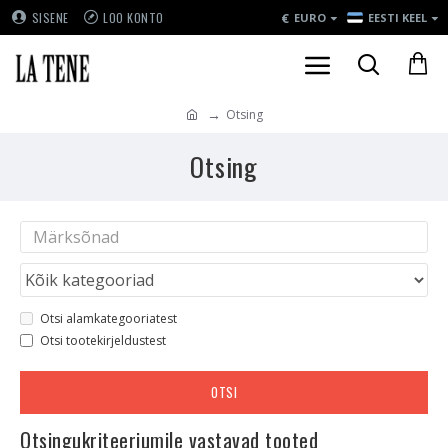
€
SISENE
LOO KONTO
EURO
EESTI KEEL
Otsing
Otsing
Otsi alamkategooriatest
Otsi tootekirjeldustest
OTSI
Otsingukriteeriumile vastavad tooted