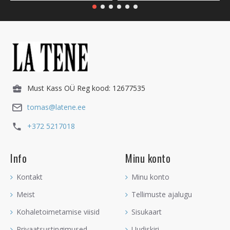
Must Kass OÜ Reg kood: 12677535
tomas@latene.ee
+372 5217018
Info
Minu konto
Kontakt
Minu konto
Meist
Tellimuste ajalugu
Kohaletoimetamise viisid
Sisukaart
Privaatsustingimused
Uudiskiri