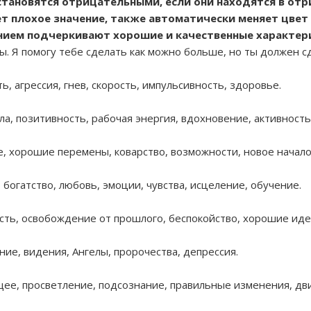
тановятся отрицательными, если они находятся в отр
ет плохое значение, также автоматически меняет цвет
ием подчеркивают хорошие и качественные характери
. Я помогу тебе сделать как можно больше, но ты должен сд
ь, агрессия, гнев, скорость, импульсивность, здоровье.
а, позитивность, рабочая энергия, вдохновение, активность
е, хорошие перемены, коварство, возможности, новое начало
 богатство, любовь, эмоции, чувства, исцеление, обучение.
сть, освобождение от прошлого, беспокойство, хорошие иде
ние, видения, Ангелы, пророчества, депрессия.
ее, просветление, подсознание, правильные изменения, дв