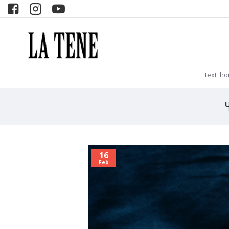
text_h
16
Feb