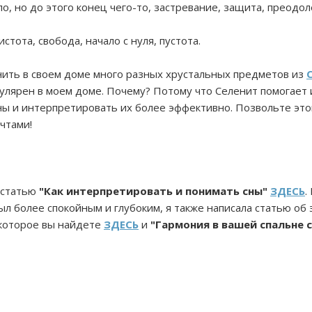
ло, но до этого конец чего-то, застревание, защита, преодо
стота, свобода, начало с нуля, пустота.
нить в своем доме много разных хрустальных предметов из
пулярен в моем доме. Почему? Потому что Селенит помогает 
ны и интерпретировать их более эффективно. Позвольте это
чтами!
 статью
"Как интерпретировать и понимать сны"
ЗДЕСЬ
.
л более спокойным и глубоким, я также написала статью об 
 которое вы найдете
ЗДЕСЬ
и
"Гармония в вашей спальне