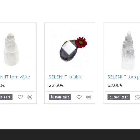
NIIT torn väike
SELENIIT kuubik
SELENIIT torn p
90€
22.50€
63.00€
on_cart
button_cart
button_cart