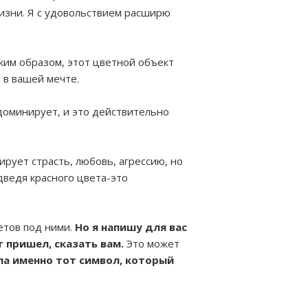
жизни. Я с удовольствием расширю
ким образом, этот цветной объект
 в вашей мечте.
 доминирует, и это действительно
рует страсть, любовь, агрессию, но
дведя красного цвета-это
етов под ними.
Но я напишу для вас
т пришел, сказать вам.
Это может
ала именно тот символ, который