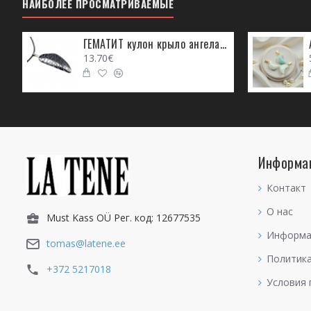
НАИБОЛЕЕ ПРОСМАТРИВАЕМЫЕ
ГЕМАТИТ кулон крыло ангела (металл)
13.70€
Информа
Контакт
О нас
Must Kass OÜ Рег. код: 12677535
Информа
tomas@latene.ee
Политик
+372 5217018
Условия 