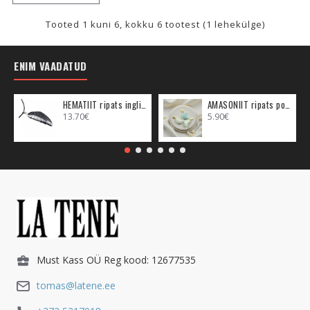
Tooted 1 kuni 6, kokku 6 tootest (1 lehekülge)
ENIM VAADATUD
HEMATIIT ripats inglitiib (metall)
AMASONIIT ripats poolkuu (metall)
13.70€
5.90€
Must Kass OÜ Reg kood: 12677535
tomas@latene.ee