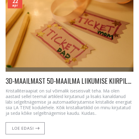
22
apr
3D-MAAILMAST 5D-MAAILMA LIIKUMISE KIIRPILET
Kristalliteraapiat on sul võimalik iseseisvalt teha. Ma olen
aastaid sellel teemal artikleid kirjutanud ja lisaks kanaldanud
läbi selgeltnägemise ja automaatkirjutamise kristallide energiat
siia LA TENE kodulehele. Kõik kristalliartiklid on minu kirjutatud
ja seda kõike selgeltnägemise kaudu. Kuidas..
LOE EDASI