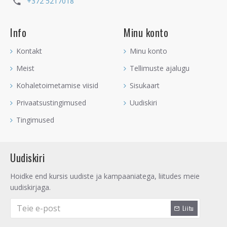
+372 5217018
Info
Minu konto
Kontakt
Minu konto
Meist
Tellimuste ajalugu
Kohaletoimetamise viisid
Sisukaart
Privaatsustingimused
Uudiskiri
Tingimused
Uudiskiri
Hoidke end kursis uudiste ja kampaaniatega, liitudes meie
uudiskirjaga.
Liitu