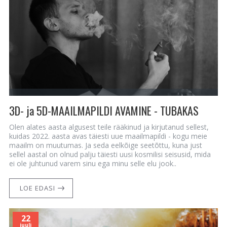
3D- ja 5D-MAAILMAPILDI AVAMINE - TUBAKAS
Olen alates aasta algusest teile rääkinud ja kirjutanud sellest,
kuidas 2022. aasta avas täiesti uue maailmapildi - kogu meie
maailm on muutumas. Ja seda eelkõige seetõttu, kuna just
sellel aastal on olnud palju täiesti uusi kosmilisi seisusid, mida
ei ole juhtunud varem sinu ega minu selle elu jook..
LOE EDASI
22
juuli