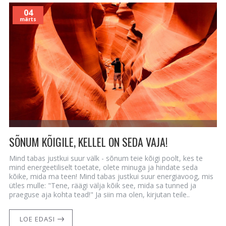
04
märts
SÕNUM KÕIGILE, KELLEL ON SEDA VAJA!
Mind tabas justkui suur välk - sõnum teie kõigi poolt, kes te
mind energeetiliselt toetate, olete minuga ja hindate seda
kõike, mida ma teen! Mind tabas justkui suur energiavoog, mis
ütles mulle: "Tene, räägi välja kõik see, mida sa tunned ja
praeguse aja kohta tead!" Ja siin ma olen, kirjutan teile..
LOE EDASI