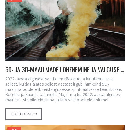
5D- JA 3D-MAAILMADE LÕHENEMINE JA VALGUSE TOOMINE ÜHELE SUURIMALE ÜHISKONNAPROBLEEMILE
2022. aasta algusest saati olen rääkinud ja kirjutanud teile
sellest, kuidas alates sellest aastast liigub inimkond 5D-
maailma poole ehk teistsugusesse spirituaalsesse teadlikusse.
Kõrgele ja kaunile tasandile. Nagu ma ka 2022. aasta alguses
mainisin, siis pileteid sinna jätkub vaid pooltele ehk mei..
LOE EDASI