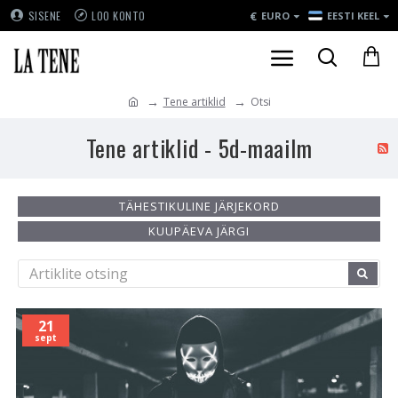
€
SISENE
LOO KONTO
EURO
EESTI KEEL
Tene artiklid
Otsi
Tene artiklid - 5d-maailm
TÄHESTIKULINE JÄRJEKORD
KUUPÄEVA JÄRGI
21
sept