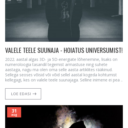
VALELE TEELE SUUNAJA - HOIATUS UNIVERSUMIST!
2022. aastal algas 3D- ja 5D-energiate lõhenemine, lisaks on
numeroloogia tasandil tegemist armastuse ning suhete
aastaga, nagu ma olen oma selle aasta artiklites rääkinud.
Sellega seoses võisid või võid sellel aastal kogeda kohtumist
kellegagi, kes on valele teele suunajaga. Selline inimene ei pea ..
LOE EDASI
31
aug