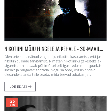
NIKOTIINI MÕJU HINGELE JA KEHALE - 3D-MAAILMAPILT
Olen teie seas näinud väga palju nikotiini kasutamist, eriti just
nikotiinipulkade tarvitamist. Nimetan nikotiinipulgakesteks e-
sigarette, mida saab põhimõtteliselt igast edasimüügipunktist
lihtsalt ja mugavalt soetada. Nagu sa tead, võtsin endale
ülesandeks anda teile teada, mida teevad tubakas ja ..
LOE EDASI
26
aug