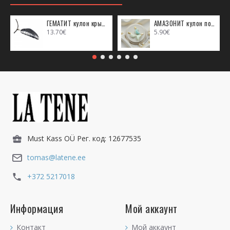
ГЕМАТИТ кулон крыло ангела (металл)
АМАЗОНИТ кулон полумесяц (металл)
13.70€
5.90€
Must Kass OÜ Рег. код: 12677535
tomas@latene.ee
+372 5217018
Информация
Мой аккаунт
Контакт
Мой аккаунт