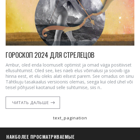
ГОРОСКОП 2024 ДЛЯ СТРЕЛЕЦОВ
Ambur, oled enda loomuselt optimist ja omad väga positiivset
ellusuhtumist. Oled see, kes näeb elus võimalusi ja soovib iga
hinna eest, et elu oleks alati eilsest parem. See omadus on sinu
Tähtkuju tasakaalus versioonis olemas, seega kui oled ühel või
teisel põhjusel kaotanud selle suhtumise, siis n..
ЧИТАТЬ ДАЛЬШЕ
text_pagination
НАИБОЛЕЕ ПРОСМАТРИВАЕМЫЕ