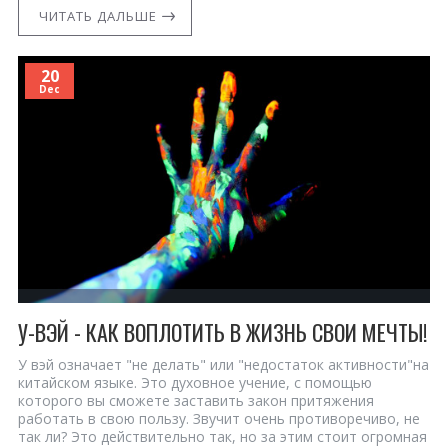
ЧИТАТЬ ДАЛЬШЕ
20
Dec
У-ВЭЙ - КАК ВОПЛОТИТЬ В ЖИЗНЬ СВОИ МЕЧТЫ!
У вэй означает "не делать" или "недостаток активности"на
китайском языке. Это духовное учение, с помощью
которого вы сможете заставить закон притяжения
работать в свою пользу. Звучит очень противоречиво, не
так ли? Это действительно так, но за этим стоит огромная