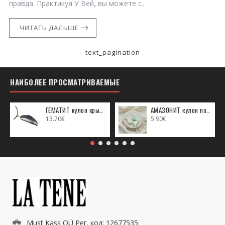
правда. Практикуя У Вей, вы можете с..
ЧИТАТЬ ДАЛЬШЕ
text_pagination
НАИБОЛЕЕ ПРОСМАТРИВАЕМЫЕ
ГЕМАТИТ кулон крыло ангела (металл)
АМАЗОНИТ кулон полумесяц (металл)
13.70€
5.90€
Must Kass OÜ Рег. код: 12677535