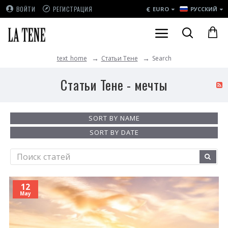
€
ВОЙТИ
РЕГИСТРАЦИЯ
EURO
РУССКИЙ
Статьи Тене
Search
text_home
Статьи Тене - мечты
SORT BY NAME
SORT BY DATE
12
May