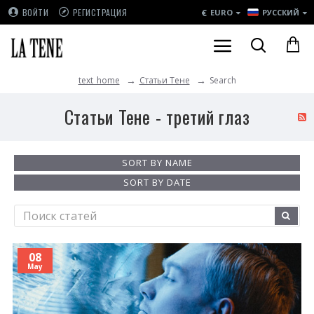
€
ВОЙТИ
РЕГИСТРАЦИЯ
EURO
РУССКИЙ
Статьи Тене
Search
text_home
Статьи Тене - третий глаз
SORT BY NAME
SORT BY DATE
08
May