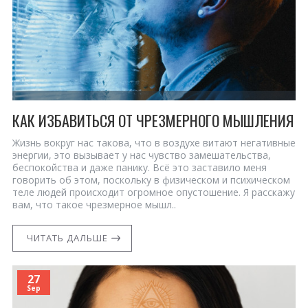
КАК ИЗБАВИТЬСЯ ОТ ЧРЕЗМЕРНОГО МЫШЛЕНИЯ
Жизнь вокруг нас такова, что в воздухе витают негативные
энергии, это вызывает у нас чувство замешательства,
беспокойства и даже панику. Всё это заставило меня
говорить об этом, поскольку в физическом и психическом
теле людей происходит огромное опустошение. Я расскажу
вам, что такое чрезмерное мышл..
ЧИТАТЬ ДАЛЬШЕ
27
Sep