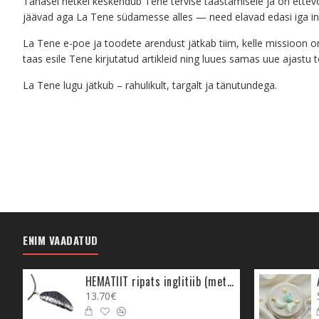
Tänasel hetkel keskendub Tene tervise taastamisele ja on ettev
jäävad aga La Tene südamesse alles — need elavad edasi iga i
La Tene e-poe ja toodete arendust jätkab tiim, kelle missioon 
taas esile Tene kirjutatud artikleid ning luues samas uue ajastu t
La Tene lugu jätkub – rahulikult, targalt ja tänutundega.
ENIM VAADATUD
HEMATIIT ripats inglitiib (metall)
13.70€