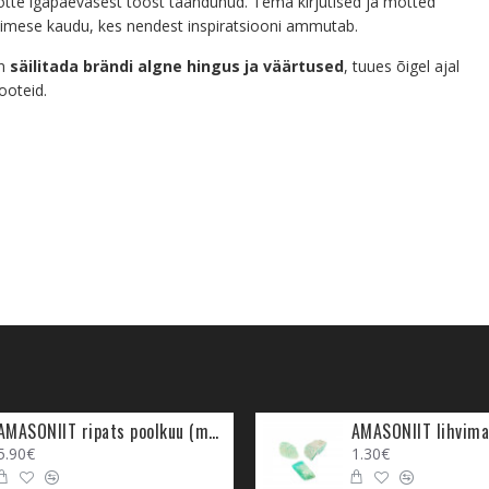
õtte igapäevasest tööst taandunud. Tema kirjutised ja mõtted
nimese kaudu, kes nendest inspiratsiooni ammutab.
on
säilitada brändi algne hingus ja väärtused
, tuues õigel ajal
ooteid.
AMASONIIT ripats poolkuu (metall)
AMASONIIT lihvima
5.90€
1.30€