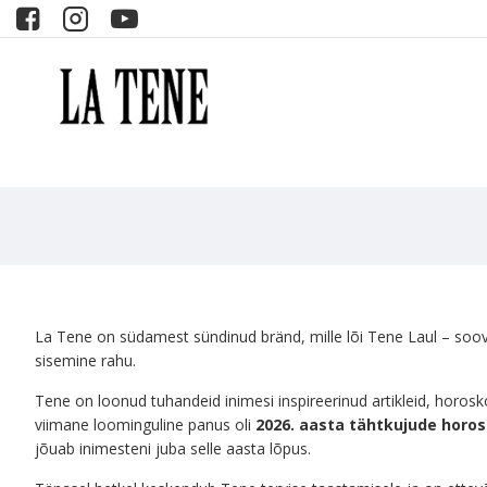
La Tene on südamest sündinud bränd, mille lõi Tene Laul – soovig
sisemine rahu.
Tene on loonud tuhandeid inimesi inspireerinud artikleid, horos
viimane loominguline panus oli
2026. aasta tähtkujude horo
jõuab inimesteni juba selle aasta lõpus.