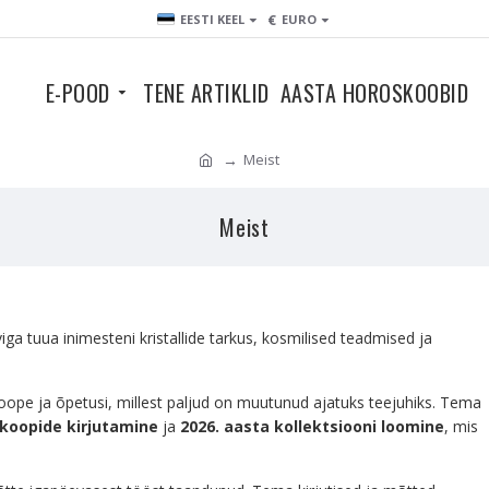
€
EESTI KEEL
EURO
E-POOD
TENE ARTIKLID
AASTA HOROSKOOBID
Meist
Meist
a tuua inimesteni kristallide tarkus, kosmilised teadmised ja
koope ja õpetusi, millest paljud on muutunud ajatuks teejuhiks. Tema
skoopide kirjutamine
ja
2026. aasta kollektsiooni loomine
, mis