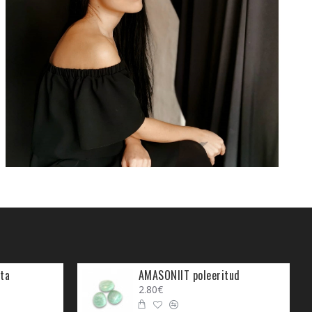
ta
AMASONIIT poleeritud
2.80€