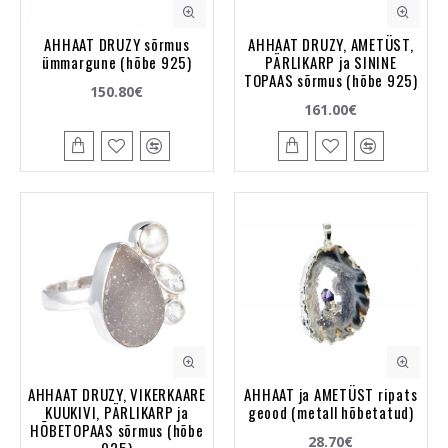
AHHAAT DRUZY sõrmus
AHHAAT DRUZY, AMETÜST,
ümmargune (hõbe 925)
PÄRLIKARP ja SININE
TOPAAS sõrmus (hõbe 925)
150.80€
161.00€
AHHAAT DRUZY, VIKERKAARE
AHHAAT ja AMETÜST ripats
KUUKIVI, PÄRLIKARP ja
geood (metall hõbetatud)
HÕBETOPAAS sõrmus (hõbe
28.70€
925)