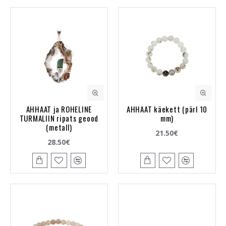
AHHAAT ja ROHELINE
AHHAAT käekett (pärl 10
TURMALIIN ripats geood
mm)
(metall)
21.50€
28.50€