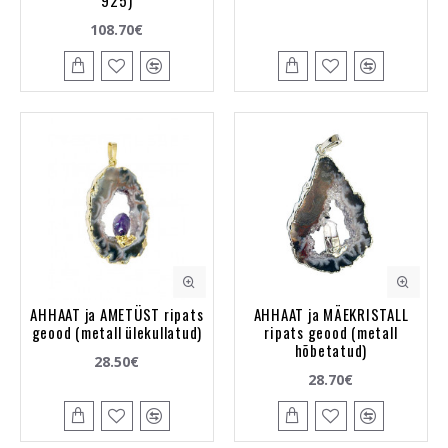
108.70€
AHHAAT ja AMETÜST ripats
AHHAAT ja MÄEKRISTALL
geood (metall ülekullatud)
ripats geood (metall
hõbetatud)
28.50€
28.70€