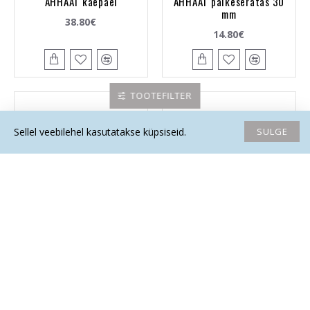
AHHAAT käepael
AHHAAT päikeseratas 30
mm
38.80€
14.80€
TOOTEFILTER
SULGE
Sellel veebilehel kasutatakse küpsiseid.
Avaleht
Soovide nimekiri
Võrdlema
Saada email
Helista
AHHAAT ripats inglitiib
AHHAAT ripats ovaalne
(metall)
(metall)
13.70€
10.90€