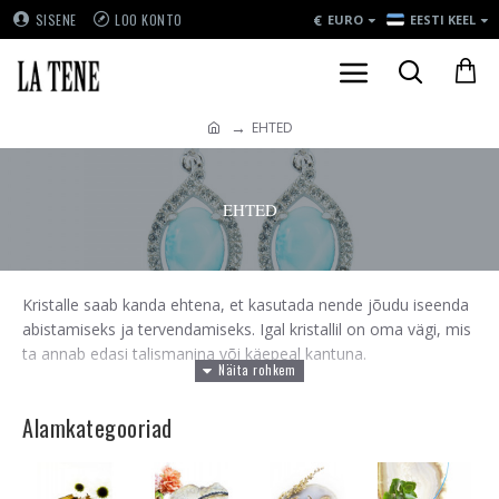
€
SISENE
LOO KONTO
EURO
EESTI KEEL
EHTED
EHTED
Kristalle saab kanda ehtena, et kasutada nende jõudu iseenda
abistamiseks ja tervendamiseks. Igal kristallil on oma vägi, mis
ta annab edasi talismanina või käepeal kantuna.
Soovitame talismane ja kristallidest valmistatud ehteid aeg-
ajalt puhastada ning laadida, et tõsta
Alamkategooriad
nende energia taset. Selleks soovitame paar korda kuus kristall
ehet voolava vee all puhastada või korra kuus Täiskuu ajal ning
igal öösel ehe viia Kuuvalgele Ametüst või Kvarts geoodi peale