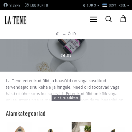
€
SISENE
LOO KONTO
EURO
EESTI KEEL
ÕLID
ÕLID
La Tene eeterlikud õlid ja baasõlid on väga kasulikud
tervendajad sinu kehale ja hingele. Need õlid töötavad väga
hästi nii üheskoos kui ka eraldi. Eeterlikud õlid on kõik väga
erilise, intensiivse ja meeli äratavate aroomidega, baasõlid on
neutraalsemad ja mahedamad. Eeterlikke õlisid ja baasõlisid
Alamkategooriad
kasutatakse erinevatel eesmärkidel, olen kõikide õlide juurde
kirja pannud põhjaliku tutvustuse ning hulgaliselt nõuandeid
nende kasutamisvõimalustest. Sukeldu õlide maailma ja leia