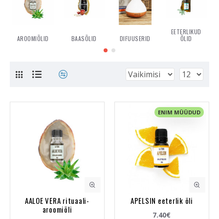
nende abil oma erinevatele muredele ja terviseprobleemidele
lahendus. Eeterlikke õlisid ei kanta nahale ilma baasõlideta ja
seetõttu on nende kahe õli kombineerimine ning
EETERLIKUD
kooskasutamine vajalik.
AROOMIÕLID
BAASÕLID
DIFUUSERID
ÕLID
ENIM MÜÜDUD
AALOE VERA rituaali-
APELSIN eeterlik õli
aroomiõli
7.40€