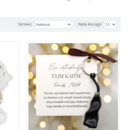
Sorteeri:
Näita korraga: