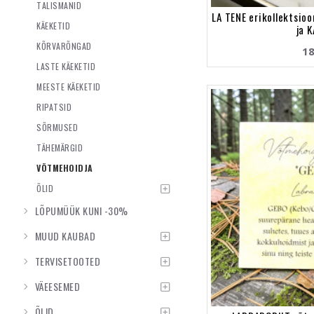
TALISMANID
LA TENE erikollektsio
KÄEKETID
ja 
KÕRVARÕNGAD
18
LASTE KÄEKETID
MEESTE KÄEKETID
RIPATSID
SÕRMUSED
TÄHEMÄRGID
VÕTMEHOIDJA
ÕLID
LÕPUMÜÜK KUNI -30%
MUUD KAUBAD
TERVISETOOTED
VÄEESEMED
ÕLID