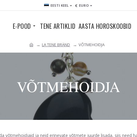
€
EESTI KEEL
EURO
E-POOD
TENE ARTIKLID
AASTA HOROSKOOBID
LA TENE BRÄND
VÕTMEHOIDJA
VÕTMEHOIDJA
tada võtmehoidjaid ja neid erinevate võtmete juurde lisada, siis need 