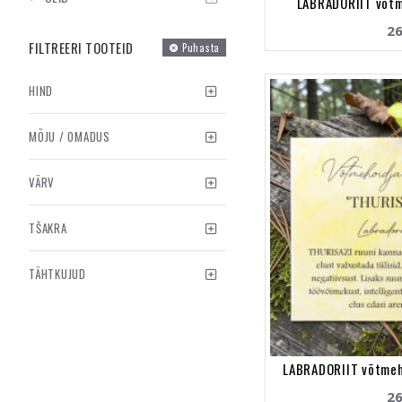
LABRADORIIT võtm
26
FILTREERI TOOTEID
Puhasta
HIND
MÕJU / OMADUS
VÄRV
TŠAKRA
TÄHTKUJUD
LABRADORIIT võtmeh
26