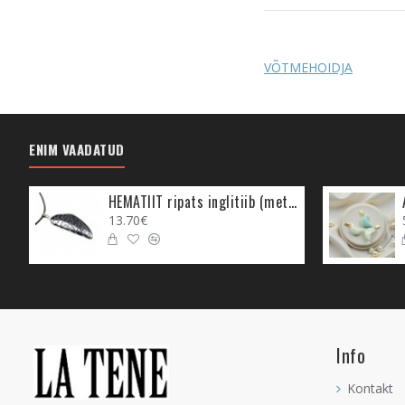
VÕTMEHOIDJA
ENIM VAADATUD
HEMATIIT ripats inglitiib (metall)
13.70€
Info
Kontakt