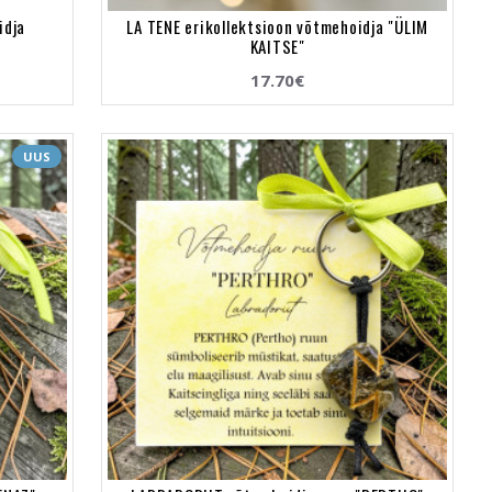
idja
LA TENE erikollektsioon võtmehoidja "ÜLIM
KAITSE"
17.70€
UUS