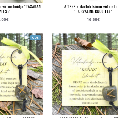
on võtmehoidja "TASAKAAL
LA TENE erikollektsioon võtmeho
KAITSE"
"TURVALINE KOOLITEE"
.00€
16.60€
UUS