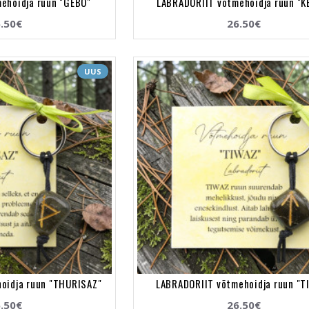
ehoidja ruun "GEBO"
LABRADORIIT võtmehoidja ruun "K
.50€
26.50€
UUS
oidja ruun "THURISAZ"
LABRADORIIT võtmehoidja ruun "T
.50€
26.50€