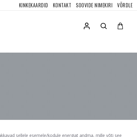
KINKEKAARDID
KONTAKT
SOOVIDE NIMEKIRI
VÕRDLE
hakkavad sellele esemele/kodule energiat andma, mille võti see