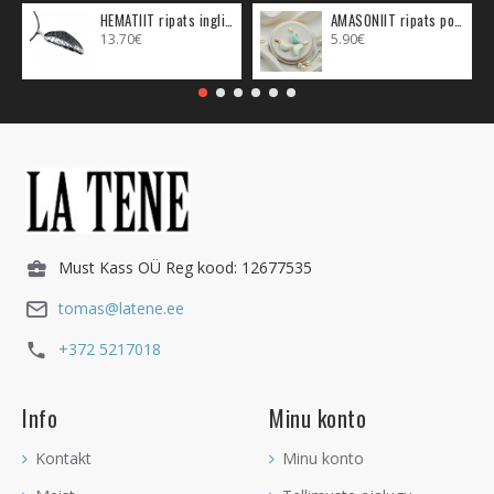
HEMATIIT ripats inglitiib (metall)
AMASONIIT ripats poolkuu (metall)
13.70€
5.90€
Must Kass OÜ Reg kood: 12677535
tomas@latene.ee
+372 5217018
Info
Minu konto
Kontakt
Minu konto