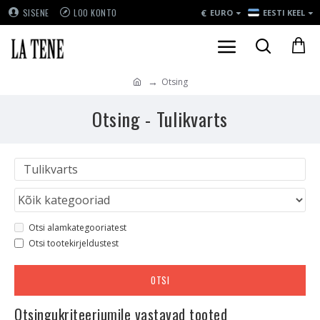
€
SISENE
LOO KONTO
EURO
EESTI KEEL
Otsing
Otsing - Tulikvarts
Otsi alamkategooriatest
Otsi tootekirjeldustest
OTSI
Otsingukriteeriumile vastavad tooted