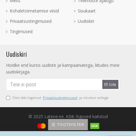
Meist
Tellimuste ajalugu
Kohaletoimetamise viisid
Sisukaart
Privaatsustingimused
Uudiskiri
Tingimused
Uudiskiri
Hoidke end kursis uudiste ja kampaaniatega, liitudes meie
uudiskirjaga.
Liitu
Olen läbi lugenud
Privaatsustingimused
ja nõustun sellega
© 2025 Latene.ee. Kõik õigused kaitstud
TOOTEFILTER