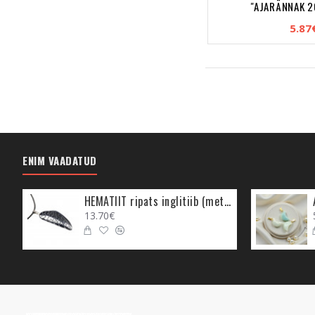
"AJARÄNNAK 2
5.87
ENIM VAADATUD
HEMATIIT ripats inglitiib (metall)
13.70€