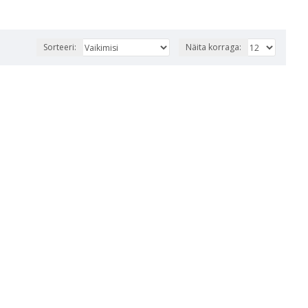
Sorteeri:
Näita korraga: