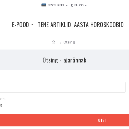
€
EESTI KEEL
EURO
E-POOD
TENE ARTIKLID
AASTA HOROSKOOBID
Otsing
Otsing - ajarännak
test
st
OTSI