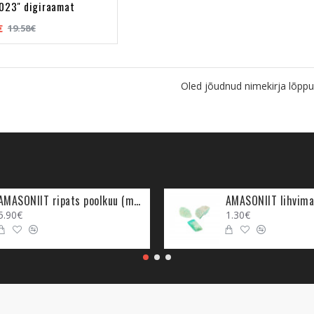
023" digiraamat
€
19.58€
Oled jõudnud nimekirja lõppu
AMASONIIT ripats poolkuu (metall)
AMASONIIT lihvima
5.90€
1.30€