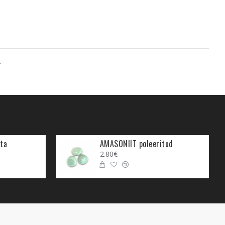
.
ta
AMASONIIT poleeritud
2.80€