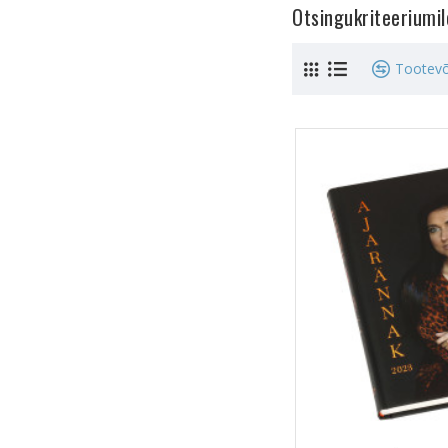
Otsingukriteeriumi
Tootevõ