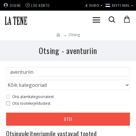
€
SISENE
LOO KONTO
EURO
EESTI KEEL
Otsing
Otsing - aventuriin
Otsi alamkategooriatest
Otsi tootekirjeldustest
OTSI
Otsingukriteeriumile vastavad tooted