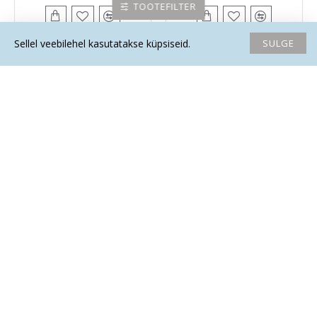
TOOTEFILTER
SULGE
Sellel veebilehel kasutatakse küpsiseid.
Avaleht
Soovide nimekiri
Võrdlema
Saada email
Helista
PUNANE AVENTURIIN ripats
PUNANE AVENTURIIN sõrmus
rist (metall)
5.30€
5.50€
-14 %