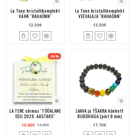
La Tene kristallikomplekt
La Tene kristallikomplekt
VÄHK "RAHAÕNN"
VEEVALAJA "RAHAÕNN"
13.50€
13.50€
-26 %
LA TENE sõrmus "TÖÖALANE
LAAVA ja TŠAKRA käekett
EDU 2026. AASTAKS"
BUDDHAGA (pärl 8 mm)
10.80€
17.70€
14.60€