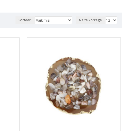
Sorteeri:
Näita korraga: