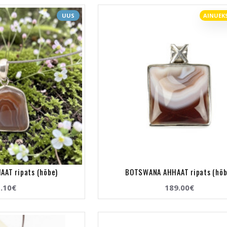
UUS
AINUEK
AT ripats (hõbe)
BOTSWANA AHHAAT ripats (hõb
.10€
189.00€