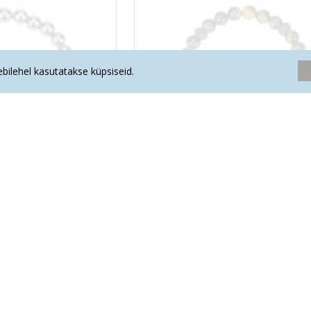
eebilehel kasutatakse küpsiseid.
sioon käekett meestele
LA TENE erikollektsioon käekett m
RIM SAATUSERADA"
KALJUKITS "TEEKONNA KAITSE
.30€
57.70€
AINUEK