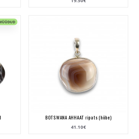
19.50€
 MÜÜDUD
d
BOTSWANA AHHAAT ripats (hõbe)
41.10€