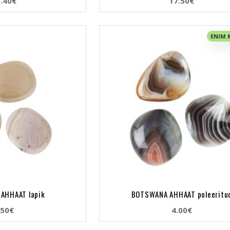
.40€
17.50€
ENIM
AHHAAT lapik
BOTSWANA AHHAAT poleeritu
.50€
4.00€