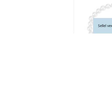
Sellel v
LA TENE erikollekt
KALJUKITS "PA
33