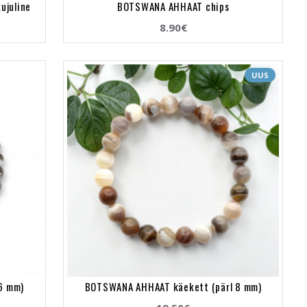
ujuline
BOTSWANA AHHAAT chips
8.90€
UUS
6 mm)
BOTSWANA AHHAAT käekett (pärl 8 mm)