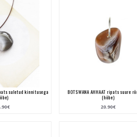
ats suletud kinnitusega
BOTSWANA AHHAAT ripats suure r
hõbe)
(hõbe)
.90€
20.90€