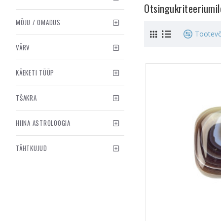
Otsingukriteeriumi
MÕJU / OMADUS
Tootevõ
VÄRV
KÄEKETI TÜÜP
TŠAKRA
HIINA ASTROLOOGIA
TÄHTKUJUD