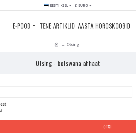
€
EESTI KEEL
EURO
E-POOD
TENE ARTIKLID
AASTA HOROSKOOBID
Otsing
Otsing - botswana ahhaat
test
st
OTSI