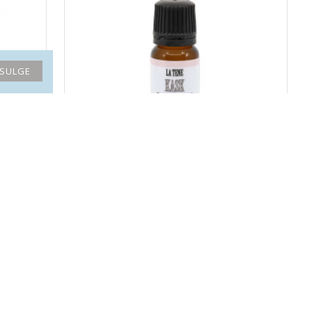
SULGE
KASK eeterlik õli
19.50€