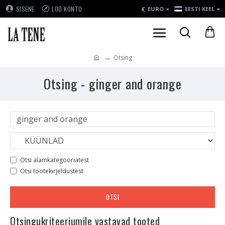
€
SISENE
LOO KONTO
EURO
EESTI KEEL
Otsing
Otsing - ginger and orange
Otsi alamkategooriatest
Otsi tootekirjeldustest
OTSI
Otsingukriteeriumile vastavad tooted