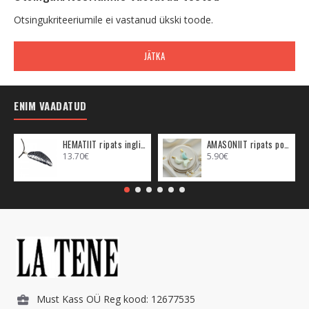
Otsingukriteeriumile ei vastanud ükski toode.
JÄTKA
ENIM VAADATUD
HEMATIIT ripats inglitiib (metall)
AMASONIIT ripats poolkuu (metall)
13.70€
5.90€
Must Kass OÜ Reg kood: 12677535