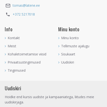
tomas@latene.ee
+372 5217018
Info
Minu konto
Kontakt
Minu konto
Meist
Tellimuste ajalugu
Kohaletoimetamise viisid
Sisukaart
Privaatsustingimused
Uudiskiri
Tingimused
Uudiskiri
Hoidke end kursis uudiste ja kampaaniatega, liitudes meie
uudiskirjaga.