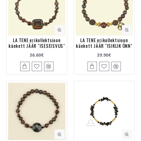
LA TENE erikollektsioon
LA TENE erikollektsioon
käekett JÄÄR "ISESEISVUS"
käekett JÄÄR "ISIKLIK ÕNN"
36.60€
39.90€