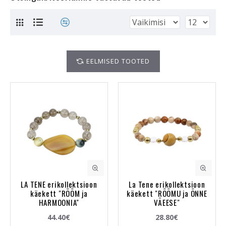
EELMISED TOOTED
LA TENE erikollektsioon
La Tene erikollektsioon
käekett "RÕÕM ja
käekett "RÕÕMU ja ÕNNE
HARMOONIA"
VÄEESE"
44.40€
28.80€