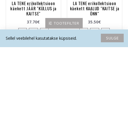
LA TENE erikollektsioon
LA TENE erikollektsioon
käekett JÄÄR "KÜLLUS ja
käekett KAALUD "KAITSE ja
KAITSE"
ÕNN"
37.70€
35.50€
TOOTEFILTER
SULGE
Sellel veebilehel kasutatakse küpsiseid.
Avaleht
Soovide nimekiri
Võrdlema
Saada email
Helista
La Tene erikollektsioon
La Tene erikollektsioon
käekett KAALUD "TÖÖEDU ja
käekett KAALUD "TÖÖEDU ja
KARJÄÄR"
KÜLLUS"
24.40€
30.30€