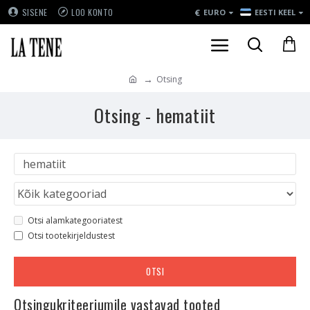
€
SISENE
LOO KONTO
EURO
EESTI KEEL
Otsing
Otsing - hematiit
Otsi alamkategooriatest
Otsi tootekirjeldustest
OTSI
Otsingukriteeriumile vastavad tooted