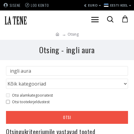
€
SISENE
LOO KONTO
EURO
EESTI KEEL
Otsing
Otsing - ingli aura
Otsi alamkategooriatest
Otsi tootekirjeldustest
OTSI
Otsingukriteeriumile vastavad tooted