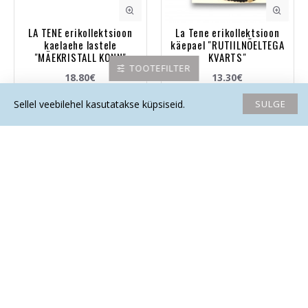
LA TENE erikollektsioon
La Tene erikollektsioon
kaelaehe lastele
käepael "RUTIILNÕELTEGA
"MÄEKRISTALL KONN"
KVARTS"
TOOTEFILTER
18.80€
13.30€
SULGE
Sellel veebilehel kasutatakse küpsiseid.
Avaleht
Soovide nimekiri
Võrdlema
Saada email
Helista
LA TENE erikollektsioon
LA TENE erikollektsioon
kõrvarõngad "MÄEKRISTALL"
sõrmus "ÕNNETOOJA"
33.90€
15.50€