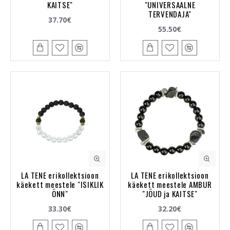
KAITSE"
"UNIVERSAALNE
TERVENDAJA"
37.70€
55.50€
LA TENE erikollektsioon
LA TENE erikollektsioon
käekett meestele "ISIKLIK
käekett meestele AMBUR
ÕNN"
"JÕUD ja KAITSE"
33.30€
32.20€