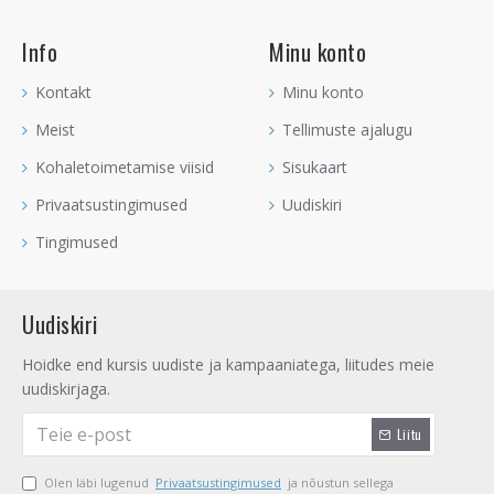
Info
Minu konto
Kontakt
Minu konto
Meist
Tellimuste ajalugu
Kohaletoimetamise viisid
Sisukaart
Privaatsustingimused
Uudiskiri
Tingimused
Uudiskiri
Hoidke end kursis uudiste ja kampaaniatega, liitudes meie
uudiskirjaga.
Liitu
Olen läbi lugenud
Privaatsustingimused
ja nõustun sellega