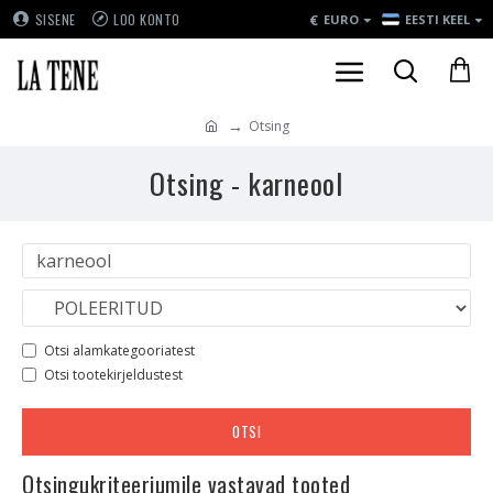
€
SISENE
LOO KONTO
EURO
EESTI KEEL
Otsing
Otsing - karneool
Otsi alamkategooriatest
Otsi tootekirjeldustest
OTSI
Otsingukriteeriumile vastavad tooted