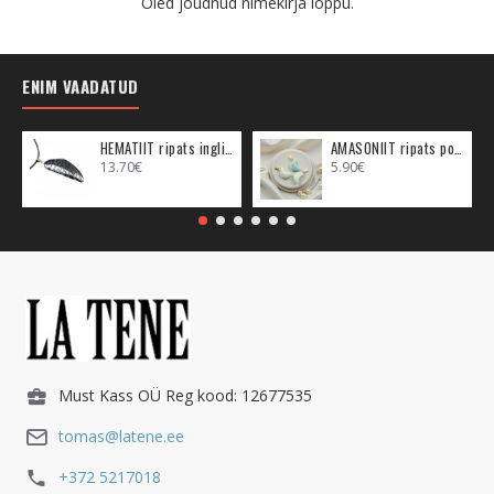
Oled jõudnud nimekirja lõppu.
ENIM VAADATUD
HEMATIIT ripats inglitiib (metall)
AMASONIIT ripats poolkuu (metall)
13.70€
5.90€
Must Kass OÜ Reg kood: 12677535
tomas@latene.ee
+372 5217018