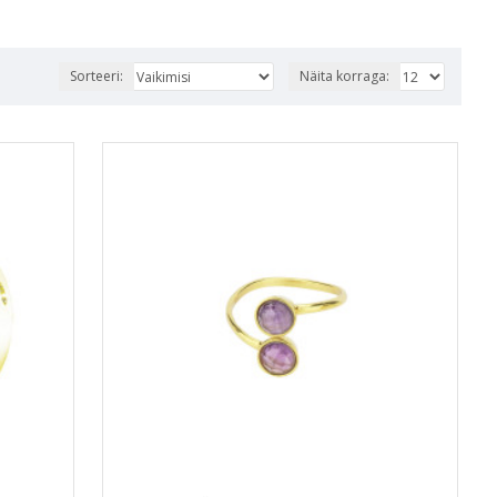
Sorteeri:
Näita korraga: