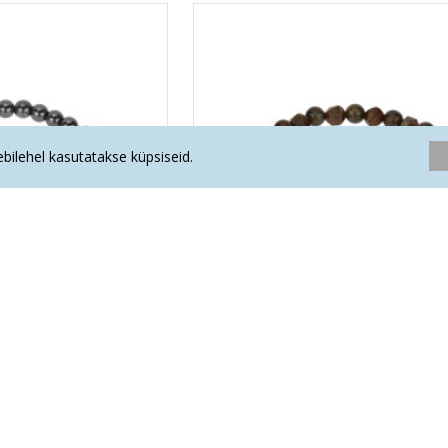
eebilehel kasutatakse küpsiseid.
tsioon käekett "KARMA
LA TENE erikollektsioon käekett "K
STAJA"
ENERGIA"
.40€
44.40€