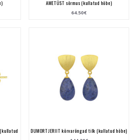
e)
AMETÜST sõrmus (kullatud hõbe)
64.50€
(kullatud
DUMORTJERIIT kõrvarõngad tilk (kullatud hõbe)