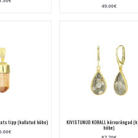
1.50€
49.00€
ats tipp (kullatud hõbe)
KIVISTUNUD KORALL kõrvarõngad (k
hõbe)
0.00€
87.70€