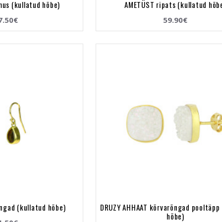
us (kullatud hõbe)
AMETÜST ripats (kullatud hõb
7.50€
59.90€
ngad (kullatud hõbe)
DRUZY AHHAAT kõrvarõngad pooltäpp 
hõbe)