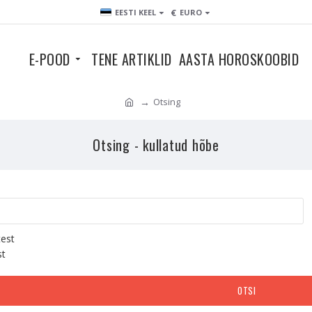
€
EESTI KEEL
EURO
E-POOD
TENE ARTIKLID
AASTA HOROSKOOBID
Otsing
Otsing - kullatud hõbe
test
st
OTSI