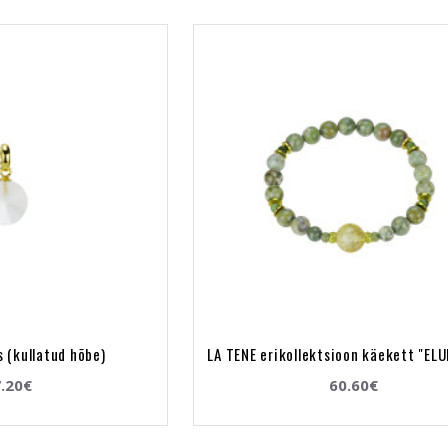
s (kullatud hõbe)
LA TENE erikollektsioon käekett "ELU
.20€
60.60€