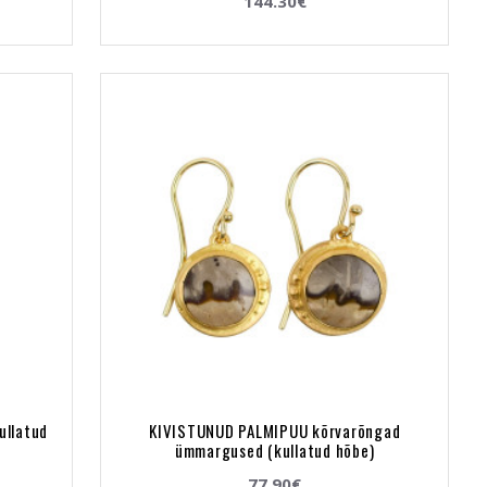
144.30€
ullatud
KIVISTUNUD PALMIPUU kõrvarõngad
ümmargused (kullatud hõbe)
77.90€