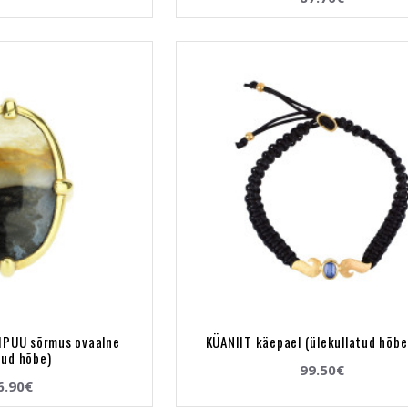
IPUU sõrmus ovaalne
KÜANIIT käepael (ülekullatud hõb
tud hõbe)
99.50€
6.90€