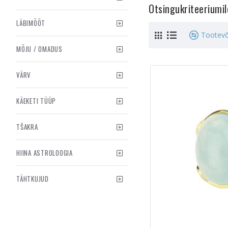
Otsingukriteeriumi
LÄBIMÕÕT
Tootevõ
MÕJU / OMADUS
VÄRV
KÄEKETI TÜÜP
TŠAKRA
HIINA ASTROLOOGIA
TÄHTKUJUD