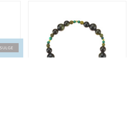
SULGE
ÜLLUSLIK
LA TENE erikollektsioon käekett "KÜLLUSLIKUD
UNISTUSED"
34.40€