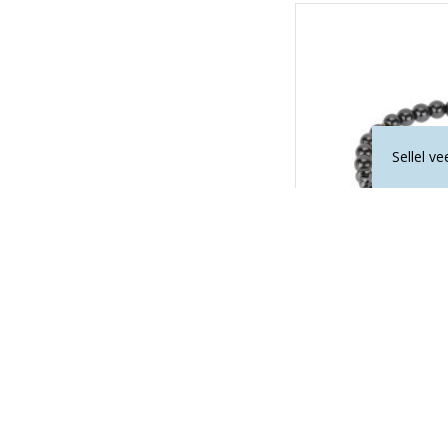
Sellel v
LA TENE erikollek
VABA
44