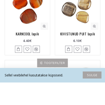
KARNEOOL lapik
KIVISTUNUD PUIT lapik
4.40€
6.10€
TOOTEFILTER
SULGE
Sellel veebilehel kasutatakse küpsiseid.
Avaleht
Soovide nimekiri
Võrdlema
Saada email
Helista