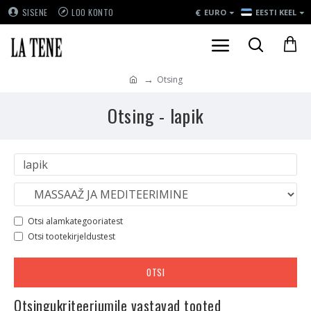
€
SISENE
LOO KONTO
EURO
EESTI KEEL
Otsing
Otsing - lapik
Otsi alamkategooriatest
Otsi tootekirjeldustest
OTSI
Otsingukriteeriumile vastavad tooted