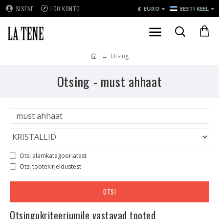
€
SISENE
LOO KONTO
EURO
EESTI KEEL
Otsing
Otsing - must ahhaat
Otsi alamkategooriatest
Otsi tootekirjeldustest
OTSI
Otsingukriteeriumile vastavad tooted