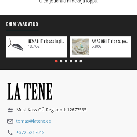
Oled jõudnud nimekirja lõppu.
ENIM VAADATUD
HEMATIIT ripats inglitiib (metall)
AMASONIIT ripats poolkuu (metall)
13.70€
5.90€
Must Kass OÜ Reg kood: 12677535
tomas@latene.ee
+372 5217018