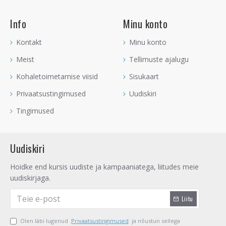
Info
Minu konto
Kontakt
Minu konto
Meist
Tellimuste ajalugu
Kohaletoimetamise viisid
Sisukaart
Privaatsustingimused
Uudiskiri
Tingimused
Uudiskiri
Hoidke end kursis uudiste ja kampaaniatega, liitudes meie
uudiskirjaga.
Liitu
Olen läbi lugenud
Privaatsustingimused
ja nõustun sellega