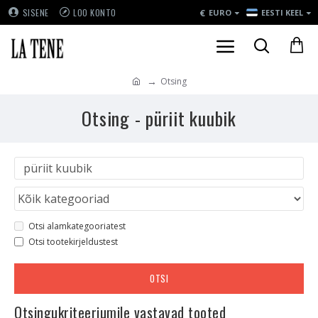
€
SISENE
LOO KONTO
EURO
EESTI KEEL
Otsing
Otsing - püriit kuubik
Otsi alamkategooriatest
Otsi tootekirjeldustest
OTSI
Otsingukriteeriumile vastavad tooted