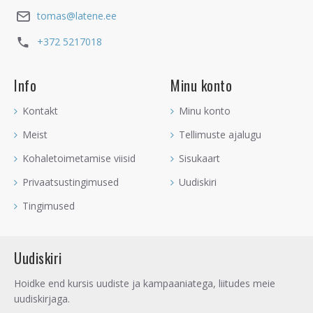
tomas@latene.ee
+372 5217018
Info
Minu konto
Kontakt
Minu konto
Meist
Tellimuste ajalugu
Kohaletoimetamise viisid
Sisukaart
Privaatsustingimused
Uudiskiri
Tingimused
Uudiskiri
Hoidke end kursis uudiste ja kampaaniatega, liitudes meie
uudiskirjaga.