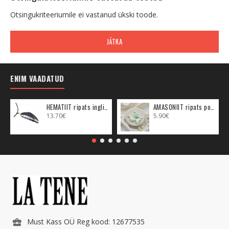
Otsingukriteeriumile ei vastanud ükski toode.
JÄTKA
ENIM VAADATUD
HEMATIIT ripats inglitiib (metall)
AMASONIIT ripats poolkuu (metall)
13.70€
5.90€
Must Kass OÜ Reg kood: 12677535