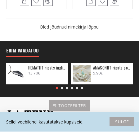
Oled jõudnud nimekirja lõppu.
ENIM VAADATUD
HEMATIIT ripats inglitiib (metall)
AMASONIIT ripats poolkuu (metall)
13.70€
5.90€
TOOTEFILTER
SULGE
Sellel veebilehel kasutatakse küpsiseid.
Avaleht
Soovide nimekiri
Võrdlema
Saada email
Helista
Must Kass OÜ Reg kood: 12677535