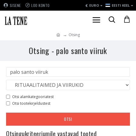
€
SISENE
LOO KONTO
EURO
EESTI KEEL
Otsing
Otsing - palo santo viiruk
Otsi alamkategooriatest
Otsi tootekirjeldustest
OTSI
Otsingukriteeriumile vastavad tooted