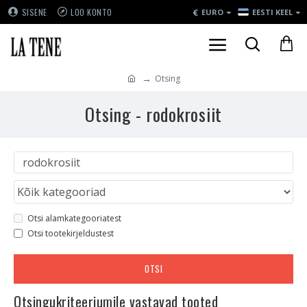
€
SISENE
LOO KONTO
EURO
EESTI KEEL
Otsing
Otsing - rodokrosiit
Otsi alamkategooriatest
Otsi tootekirjeldustest
OTSI
Otsingukriteeriumile vastavad tooted