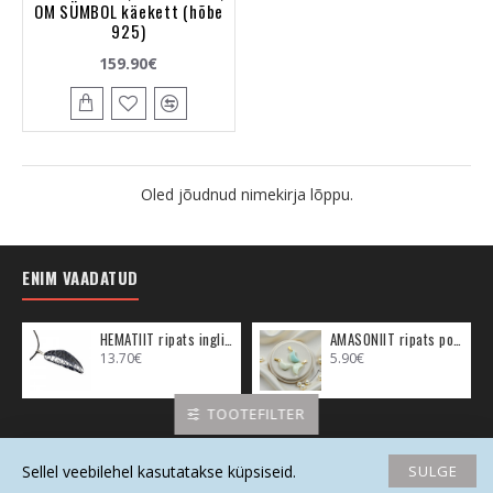
OM SÜMBOL käekett (hõbe
925)
159.90€
Oled jõudnud nimekirja lõppu.
ENIM VAADATUD
HEMATIIT ripats inglitiib (metall)
AMASONIIT ripats poolkuu (metall)
13.70€
5.90€
TOOTEFILTER
SULGE
Sellel veebilehel kasutatakse küpsiseid.
Avaleht
Soovide nimekiri
Võrdlema
Saada email
Helista