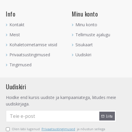
Info
Minu konto
Kontakt
Minu konto
Meist
Tellimuste ajalugu
Kohaletoimetamise viisid
Sisukaart
Privaatsustingimused
Uudiskiri
Tingimused
Uudiskiri
Hoidke end kursis uudiste ja kampaaniatega, liitudes meie
uudiskirjaga.
Liitu
Olen läbi lugenud
Privaatsustingimused
ja nõustun sellega