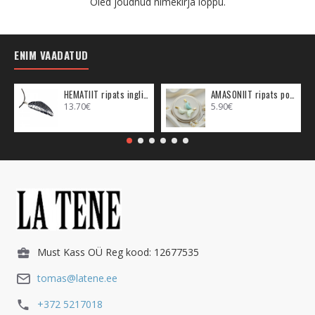
Oled jõudnud nimekirja lõppu.
ENIM VAADATUD
HEMATIIT ripats inglitiib (metall)
AMASONIIT ripats poolkuu (metall)
13.70€
5.90€
Must Kass OÜ Reg kood: 12677535
tomas@latene.ee
+372 5217018