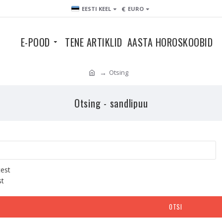
€
EESTI KEEL
EURO
E-POOD
TENE ARTIKLID
AASTA HOROSKOOBID
Otsing
Otsing - sandlipuu
test
st
OTSI