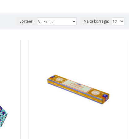
Sorteeri:
Näita korraga: