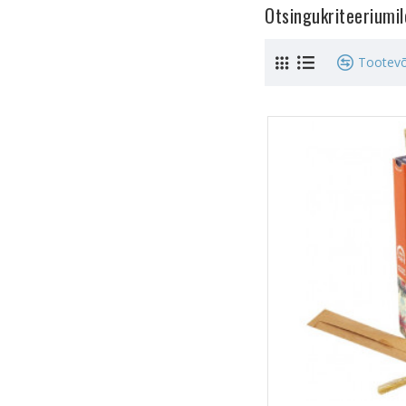
Otsingukriteeriumi
Tootevõ