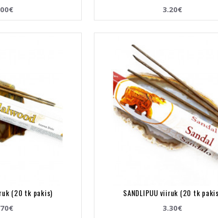
.00€
3.20€
ruk (20 tk pakis)
SANDLIPUU viiruk (20 tk paki
.70€
3.30€