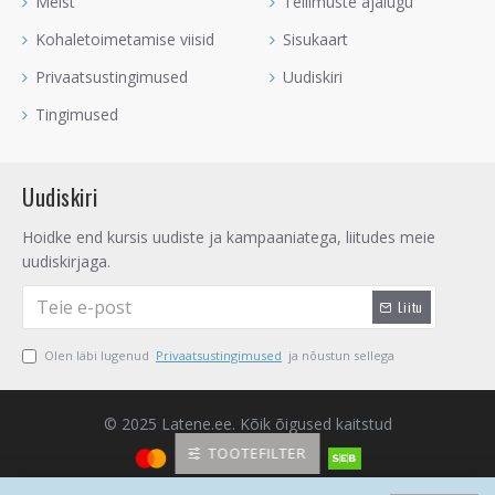
Meist
Tellimuste ajalugu
Kohaletoimetamise viisid
Sisukaart
Privaatsustingimused
Uudiskiri
Tingimused
Uudiskiri
Hoidke end kursis uudiste ja kampaaniatega, liitudes meie
uudiskirjaga.
Liitu
Olen läbi lugenud
Privaatsustingimused
ja nõustun sellega
© 2025 Latene.ee. Kõik õigused kaitstud
TOOTEFILTER