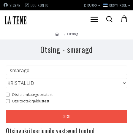
€
SISENE
LOO KONTO
EURO
EESTI KEEL
Otsing
Otsing - smaragd
Otsi alamkategooriatest
Otsi tootekirjeldustest
OTSI
Otsingukriteeriumile vastavad tooted