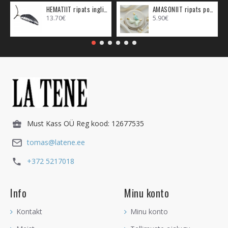
HEMATIIT ripats inglitiib (metall)
AMASONIIT ripats poolkuu (metall)
13.70€
5.90€
Must Kass OÜ Reg kood: 12677535
tomas@latene.ee
+372 5217018
Info
Minu konto
Kontakt
Minu konto