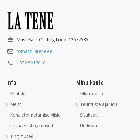
Must Kass OÜ Reg kood: 12677535
tomas@latene.ee
+372 5217018
Info
Minu konto
Kontakt
Minu konto
Meist
Tellimuste ajalugu
Kohaletoimetamise viisid
Sisukaart
Privaatsustingimused
Uudiskiri
Tingimused