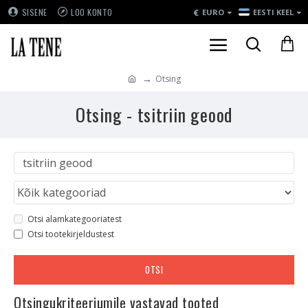
€
SISENE
LOO KONTO
EURO
EESTI KEEL
Otsing
Otsing - tsitriin geood
Otsi alamkategooriatest
Otsi tootekirjeldustest
OTSI
Otsingukriteeriumile vastavad tooted