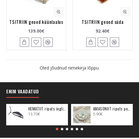
TSITRIIN geood küünlaalus
TSITRIIN geood süda
139.00€
92.40€
Oled jõudnud nimekirja lõppu.
ENIM VAADATUD
HEMATIIT ripats inglitiib (metall)
AMASONIIT ripats poolkuu (metall)
13.70€
5.90€