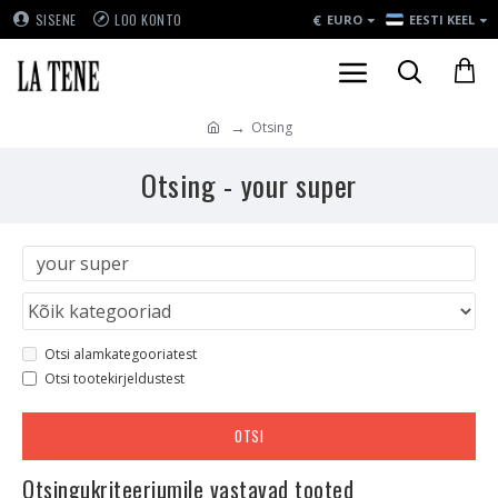
€
SISENE
LOO KONTO
EURO
EESTI KEEL
Otsing
Otsing - your super
Otsi alamkategooriatest
Otsi tootekirjeldustest
OTSI
Otsingukriteeriumile vastavad tooted