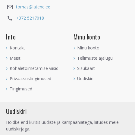
tomas@latene.ee
+372 5217018
Info
Minu konto
Kontakt
Minu konto
Meist
Tellimuste ajalugu
Kohaletoimetamise viisid
Sisukaart
Privaatsustingimused
Uudiskiri
Tingimused
Uudiskiri
Hoidke end kursis uudiste ja kampaaniatega, liitudes meie
uudiskirjaga.