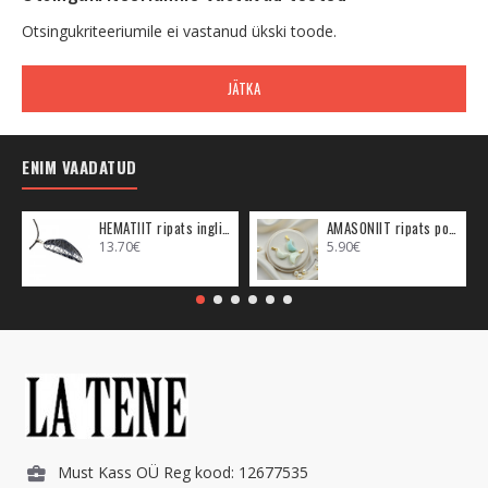
Otsingukriteeriumile ei vastanud ükski toode.
JÄTKA
ENIM VAADATUD
HEMATIIT ripats inglitiib (metall)
AMASONIIT ripats poolkuu (metall)
13.70€
5.90€
Must Kass OÜ Reg kood: 12677535