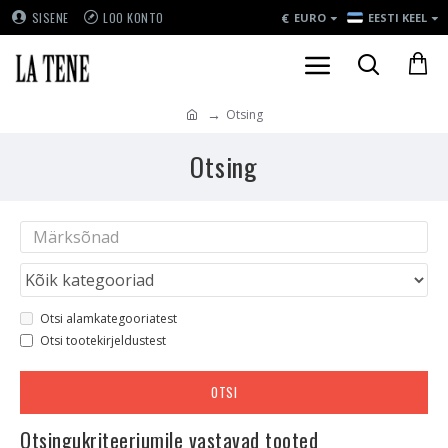
€
SISENE
LOO KONTO
EURO
EESTI KEEL
Otsing
Otsing
Otsi alamkategooriatest
Otsi tootekirjeldustest
OTSI
Otsingukriteeriumile vastavad tooted