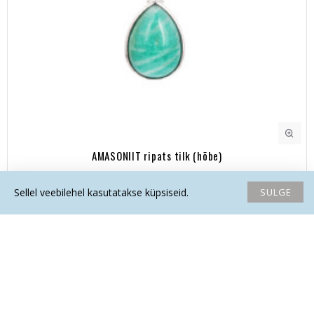
AMASONIIT ripats tilk (hõbe)
75.40€
SULGE
Sellel veebilehel kasutatakse küpsiseid.
Avaleht
Soovide nimekiri
Võrdlema
Saada email
Helista