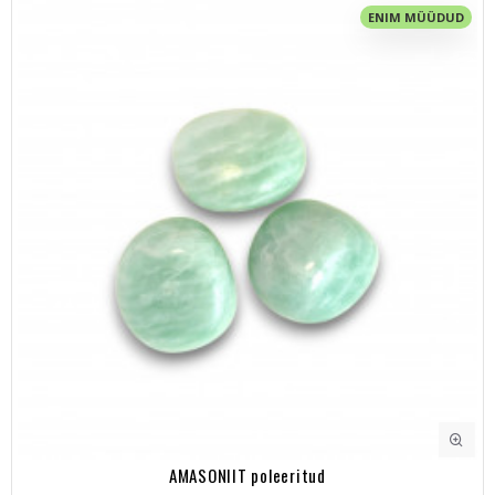
ENIM MÜÜDUD
AMASONIIT poleeritud