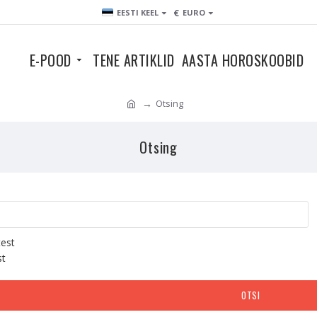
€
EESTI KEEL
EURO
E-POOD
TENE ARTIKLID
AASTA HOROSKOOBID
Otsing
Otsing
test
st
OTSI