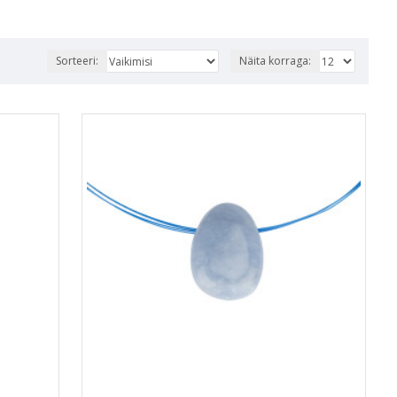
Sorteeri:
Näita korraga: