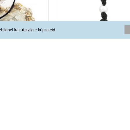
eebilehel kasutatakse küpsiseid.
nnitusega ripats (hõbe
BRONSIIT talisman paelaga
25)
17.50€
.20€