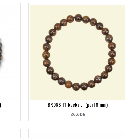
)
BRONSIIT käekett (pärl 8 mm)
26.60€