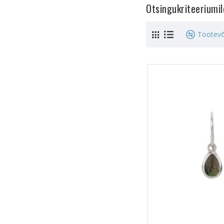
Otsingukriteeriumi
Tootevõ