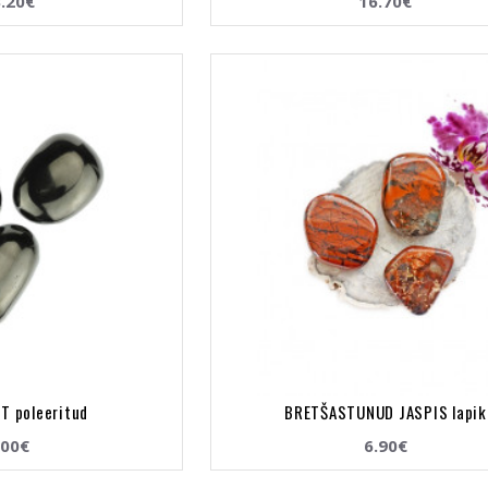
.20€
16.70€
T poleeritud
BRETŠASTUNUD JASPIS lapik
.00€
6.90€