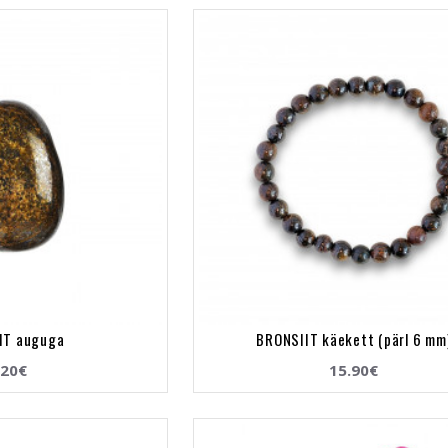
IT auguga
BRONSIIT käekett (pärl 6 mm
.20€
15.90€