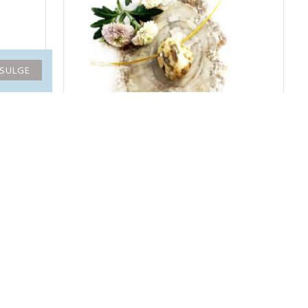
SULGE
CAPPUCCINO JASPIS auguga
12.40€