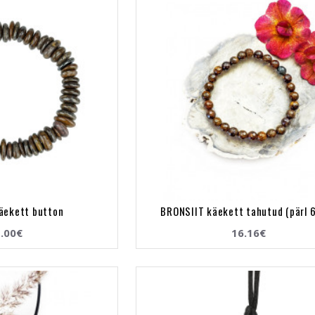
äekett button
BRONSIIT käekett tahutud (pärl 
.00€
16.16€