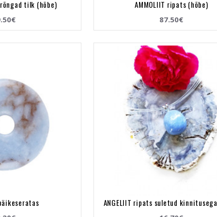
rõngad tilk (hõbe)
AMMOLIIT ripats (hõbe)
.50€
87.50€
päikeseratas
ANGELIIT ripats suletud kinnitusega