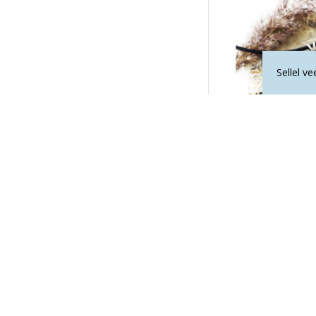
Sellel v
BRONSIIT suletud ki
9
12