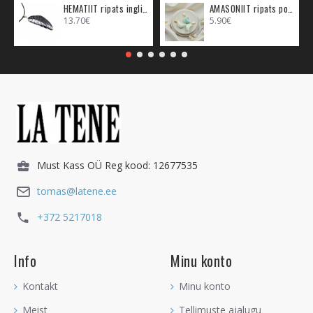
HEMATIIT ripats inglitiib (metall)
AMASONIIT ripats poolkuu (metall)
13.70€
5.90€
Must Kass OÜ Reg kood: 12677535
tomas@latene.ee
+372 5217018
Info
Minu konto
Kontakt
Minu konto
Meist
Tellimuste ajalugu