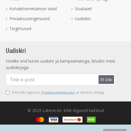
Kohaletoimetamise viisid
Sisukaart
Privaatsustingimused
Uudiskiri
Tingimused
Uudiskiri
Hoidke end kursis uudiste ja kampaaniatega, liitudes meie
uudiskirjaga.
Liitu
Olen läbi lugenud
Privaatsustingimused
ja nõustun sellega
© 2025 Latene.ee. Kõik õigused kaitstud