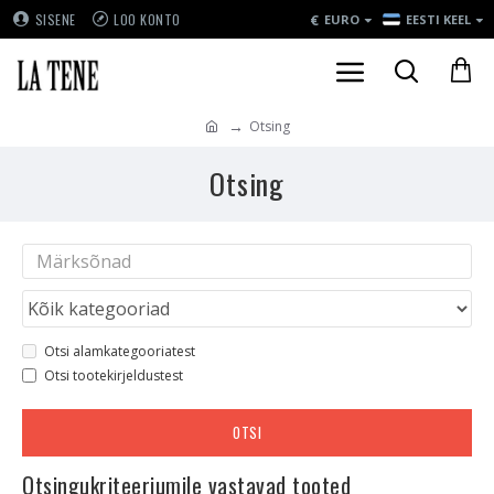
€
SISENE
LOO KONTO
EURO
EESTI KEEL
Otsing
Otsing
Otsi alamkategooriatest
Otsi tootekirjeldustest
OTSI
Otsingukriteeriumile vastavad tooted