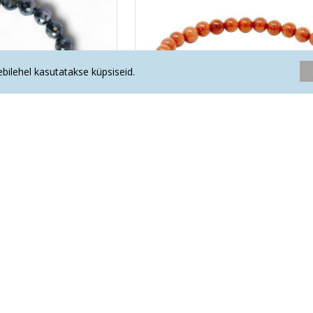
eebilehel kasutatakse küpsiseid.
(tahutud pärl 8 mm)
GOLDRIVER käekett (pärl 6 m
.90€
12.80€
TAAS MÜÜGIS
HOIA TENE ARTIKLID ELUS – IGA PANU