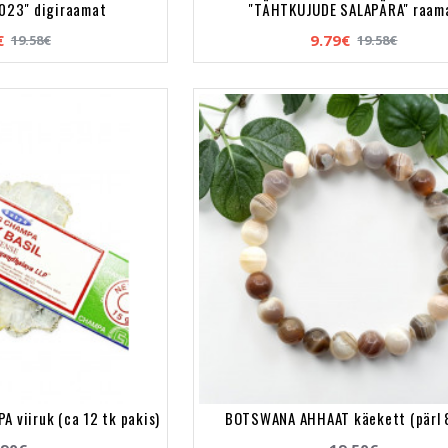
023" digiraamat
"TÄHTKUJUDE SALAPÄRA" raam
€
9.79€
19.58€
19.58€
A viiruk (ca 12 tk pakis)
BOTSWANA AHHAAT käekett (pärl 