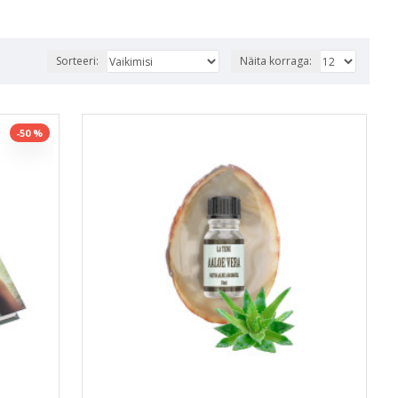
Sorteeri:
Näita korraga:
-50 %