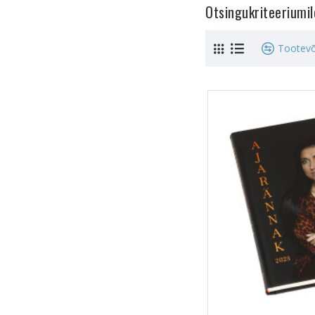
Otsingukriteeriumi
Tootevõ