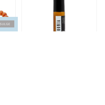
SULGE
m)
HARMOONIA eeterlike õlide roll-on
14.90€
S AITAB!