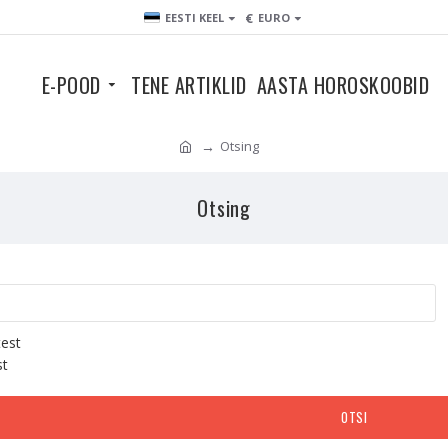
€
EESTI KEEL
EURO
E-POOD
TENE ARTIKLID
AASTA HOROSKOOBID
Otsing
Otsing
test
st
OTSI