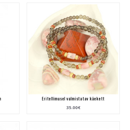
n
Eritellimusel valmistatav käekett
35.00€