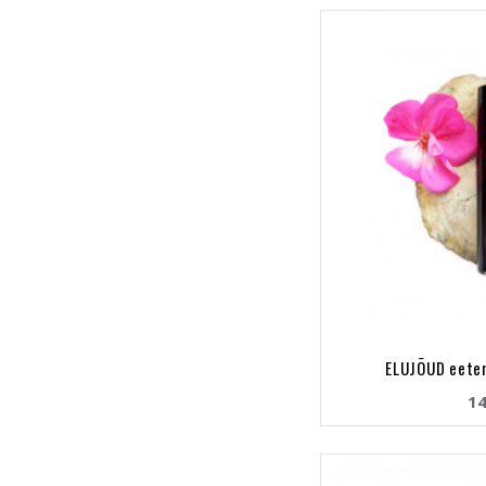
ELUJÕUD eeterl
14