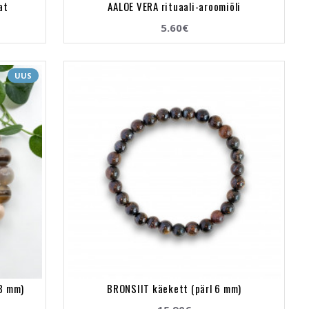
at
AALOE VERA rituaali-aroomiõli
5.60€
UUS
8 mm)
BRONSIIT käekett (pärl 6 mm)