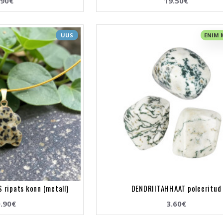
.90€
19.50€
UUS
ENIM
 ripats konn (metall)
DENDRIITAHHAAT poleeritud
.90€
3.60€