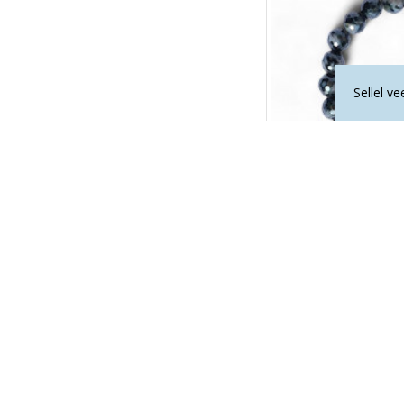
Sellel v
GABBRO käekett 
15