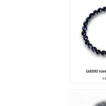
GABBRO käek
13