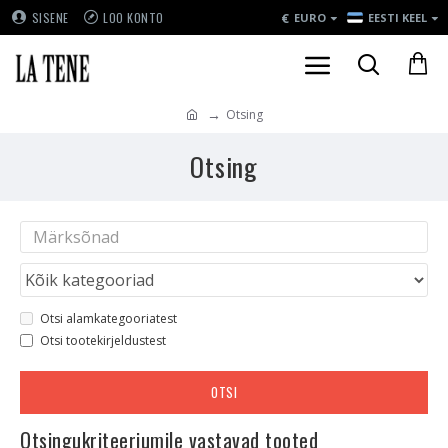
€
SISENE
LOO KONTO
EURO
EESTI KEEL
Otsing
Otsing
Otsi alamkategooriatest
Otsi tootekirjeldustest
OTSI
Otsingukriteeriumile vastavad tooted