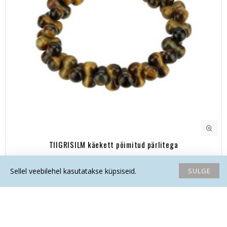
TIIGRISILM käekett põimitud pärlitega
25.00€
SULGE
Sellel veebilehel kasutatakse küpsiseid.
Avaleht
Soovide nimekiri
Võrdlema
Saada email
Helista