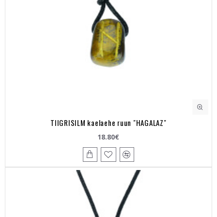
TIIGRISILM kaelaehe ruun "HAGALAZ"
18.80€