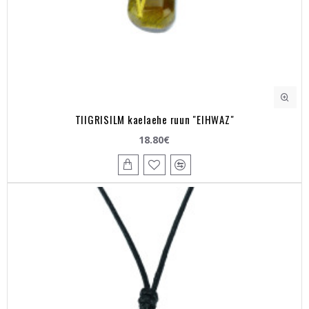
TIIGRISILM kaelaehe ruun "EIHWAZ"
18.80€