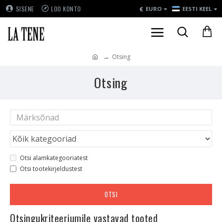
€
SISENE
LOO KONTO
EURO
EESTI KEEL
Otsing
Otsing
Otsi alamkategooriatest
Otsi tootekirjeldustest
OTSI
Otsingukriteeriumile vastavad tooted