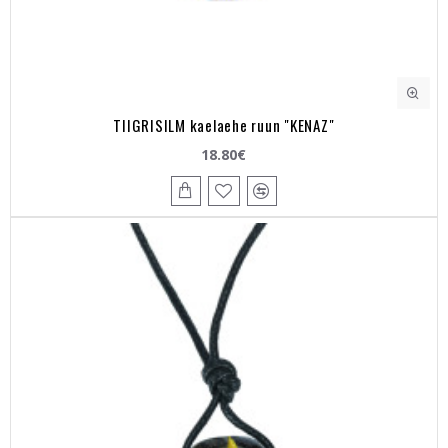
TIIGRISILM kaelaehe ruun "KENAZ"
18.80€