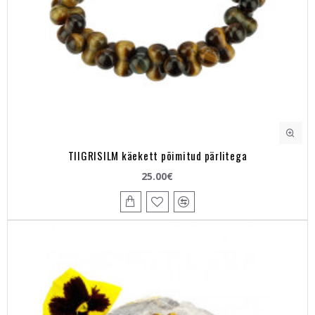
TIIGRISILM käekett põimitud pärlitega
25.00€