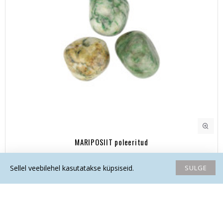
MARIPOSIIT poleeritud
4.50€
SULGE
Sellel veebilehel kasutatakse küpsiseid.
Avaleht
Soovide nimekiri
Võrdlema
Saada email
Helista