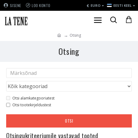
€
SISENE
LOO KONTO
EURO
EESTI KEEL
Otsing
Otsing
Otsi alamkategooriatest
Otsi tootekirjeldustest
OTSI
Otsingukriteeriumile vastavad tooted