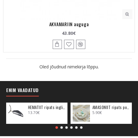
AKVAMARIIN auguga
43.80€
Oled jõudnud nimekirja lõppu.
ENIM VAADATUD
HEMATIIT ripats inglitiib (metall)
AMASONIIT ripats poolkuu (metall)
13.70€
5.90€