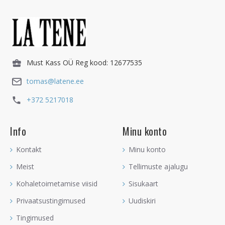
Must Kass OÜ Reg kood: 12677535
tomas@latene.ee
+372 5217018
Info
Minu konto
Kontakt
Minu konto
Meist
Tellimuste ajalugu
Kohaletoimetamise viisid
Sisukaart
Privaatsustingimused
Uudiskiri
Tingimused