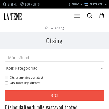
€
SISENE
LOO KONTO
EURO
EESTI KEEL
Otsing
Otsing
Otsi alamkategooriatest
Otsi tootekirjeldustest
OTSI
Otsingukriteeriumile vastavad tooted