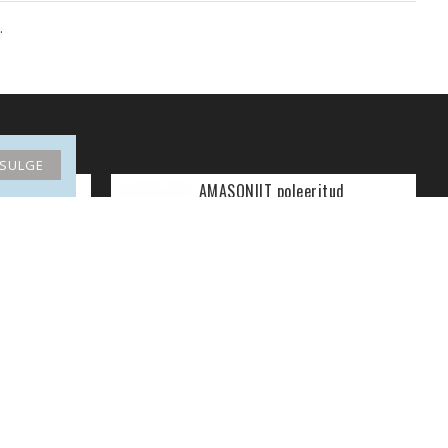
.
SULGE
ta
AMASONIIT poleeritud
2.80€
Uudiskiri
Hoidke end kursis uudiste ja
kampaaniatega, liitudes meie uudiskirjaga.