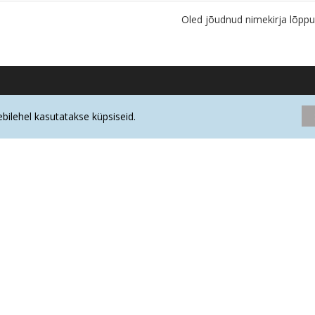
Oled jõudnud nimekirja lõppu
eebilehel kasutatakse küpsiseid.
AMASONIIT ripats poolkuu (metall)
AMASONIIT lihvima
5.90€
1.30€
Minu konto
Minu konto
Tellimuste ajalugu