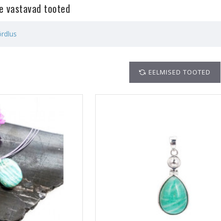
le vastavad tooted
rdlus
EELMISED TOOTED