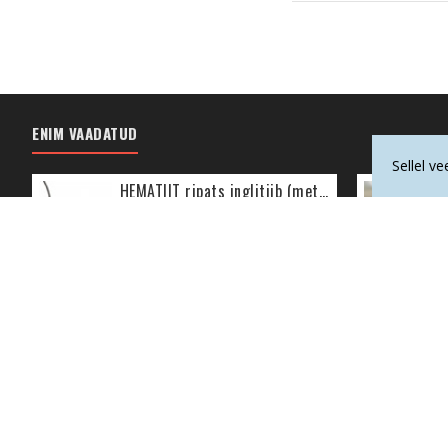
ENIM VAADATUD
Sellel v
HEMATIIT ripats inglitiib (metall)
13.70€
Info
Kontakt
Meist
Must Kass OÜ Reg kood: 12677535