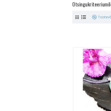
Otsingukriteeriumi
Tootevõ