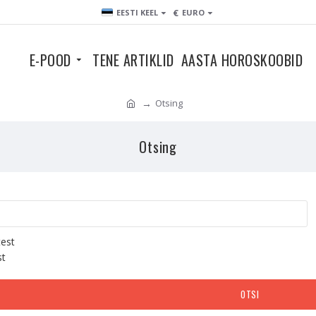
€
EESTI KEEL
EURO
E-POOD
TENE ARTIKLID
AASTA HOROSKOOBID
Otsing
Otsing
test
st
OTSI