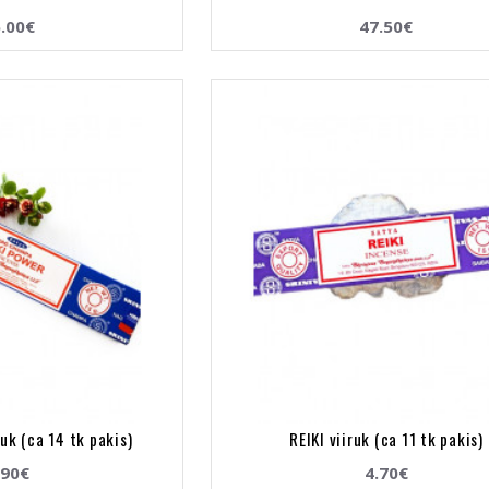
.00€
47.50€
uk (ca 14 tk pakis)
REIKI viiruk (ca 11 tk pakis)
.90€
4.70€