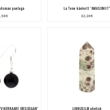
alisman paelaga
La Tene käekett "AMASONIIT
.50€
32.20€
 "VIKERKAARE OBSIDIAAN"
LINNUSILM obelisk