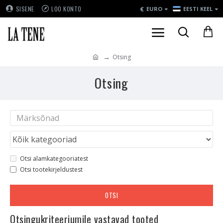
€
SISENE
LOO KONTO
EURO
EESTI KEEL
Otsing
Otsing
Otsi alamkategooriatest
Otsi tootekirjeldustest
OTSI
Otsingukriteeriumile vastavad tooted