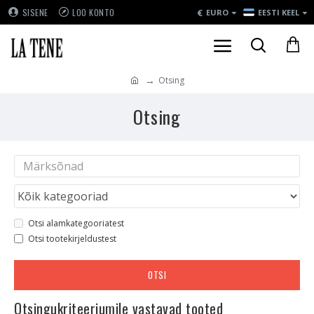
€
SISENE
LOO KONTO
EURO
EESTI KEEL
Otsing
Otsing
Otsi alamkategooriatest
Otsi tootekirjeldustest
OTSI
Otsingukriteeriumile vastavad tooted