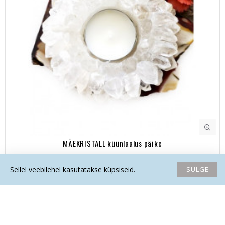
MÄEKRISTALL küünlaalus päike
99.00€
SULGE
Sellel veebilehel kasutatakse küpsiseid.
Avaleht
Soovide nimekiri
Võrdlema
Saada email
Helista