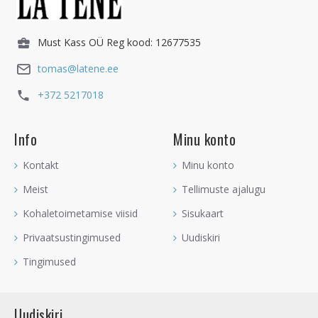
Must Kass OÜ Reg kood: 12677535
tomas@latene.ee
+372 5217018
Info
Minu konto
Kontakt
Minu konto
Meist
Tellimuste ajalugu
Kohaletoimetamise viisid
Sisukaart
Privaatsustingimused
Uudiskiri
Tingimused
Uudiskiri