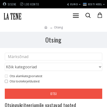
€
SISENE
LOO KONTO
EURO
EESTI KEEL
Otsing
Otsing
Otsi alamkategooriatest
Otsi tootekirjeldustest
OTSI
Otsingukriteeriumile vastavad tooted