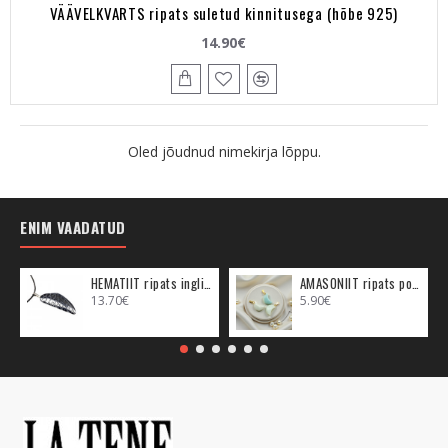
VÄÄVELKVARTS ripats suletud kinnitusega (hõbe 925)
14.90€
Oled jõudnud nimekirja lõppu.
ENIM VAADATUD
HEMATIIT ripats inglitiib (metall)
AMASONIIT ripats poolkuu (metall)
13.70€
5.90€