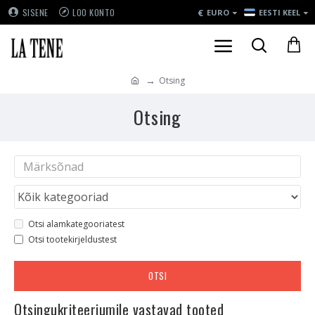
€
SISENE
LOO KONTO
EURO
EESTI KEEL
Otsing
Otsing
Otsi alamkategooriatest
Otsi tootekirjeldustest
OTSI
Otsingukriteeriumile vastavad tooted