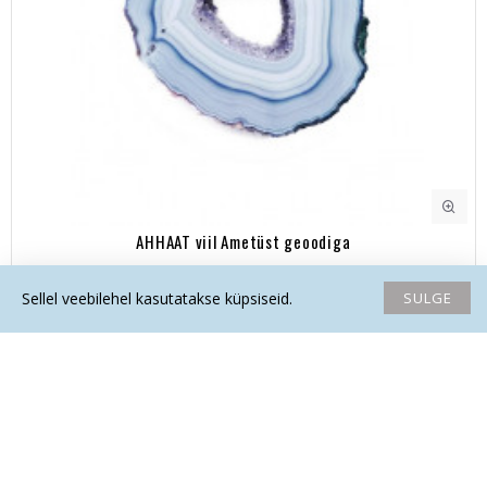
AHHAAT viil Ametüst geoodiga
149.00€
SULGE
Sellel veebilehel kasutatakse küpsiseid.
Avaleht
Soovide nimekiri
Võrdlema
Saada email
Helista