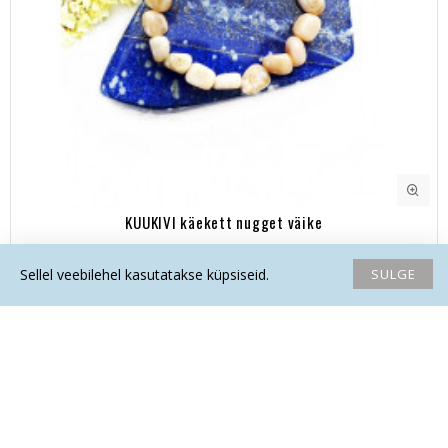
KUUKIVI käekett nugget väike
18.90€
SULGE
Sellel veebilehel kasutatakse küpsiseid.
Avaleht
Soovide nimekiri
Võrdlema
Saada email
Helista