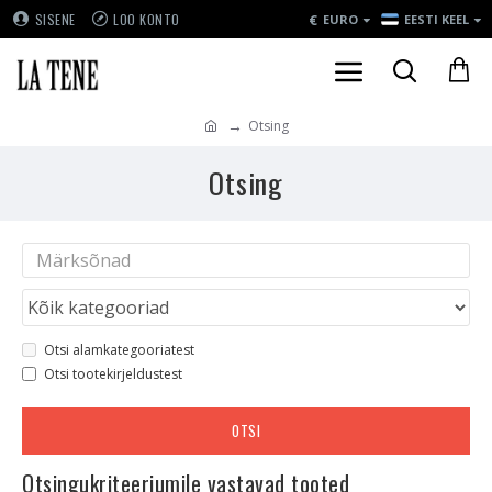
€
SISENE
LOO KONTO
EURO
EESTI KEEL
Otsing
Otsing
Otsi alamkategooriatest
Otsi tootekirjeldustest
OTSI
Otsingukriteeriumile vastavad tooted