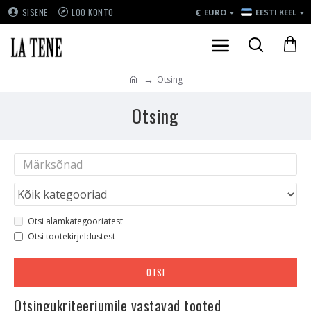
€
SISENE
LOO KONTO
EURO
EESTI KEEL
Otsing
Otsing
Otsi alamkategooriatest
Otsi tootekirjeldustest
OTSI
Otsingukriteeriumile vastavad tooted