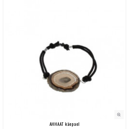
AHHAAT käepael