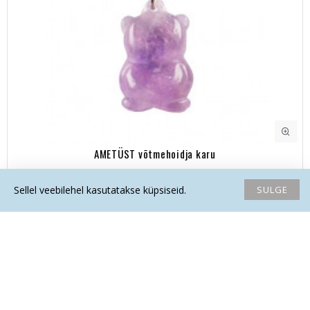
AMETÜST võtmehoidja karu
12.80€
SULGE
Sellel veebilehel kasutatakse küpsiseid.
Avaleht
Soovide nimekiri
Võrdlema
Saada email
Helista