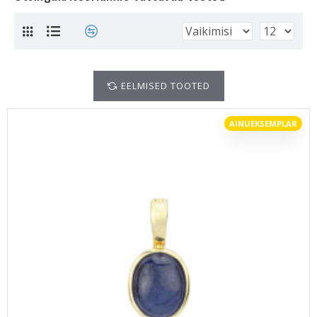
EELMISED TOOTED
AINUEKSEMPLAR