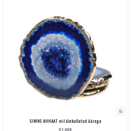
SININE AHHAAT viil ülekullatud äärega
51.00€