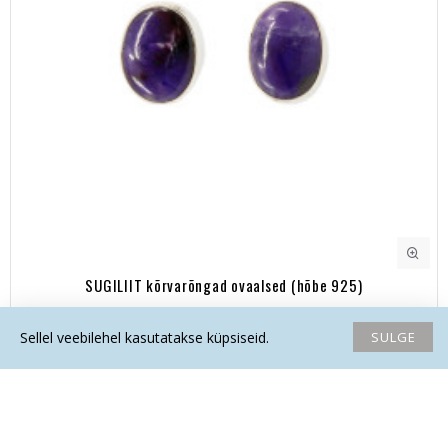
SUGILIIT kõrvarõngad ovaalsed (hõbe 925)
109.00€
SULGE
Sellel veebilehel kasutatakse küpsiseid.
Avaleht
Soovide nimekiri
Võrdlema
Saada email
Helista