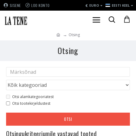
€
SISENE
LOO KONTO
EURO
EESTI KEEL
Otsing
Otsing
Otsi alamkategooriatest
Otsi tootekirjeldustest
OTSI
Otsingukriteeriumile vastavad tooted