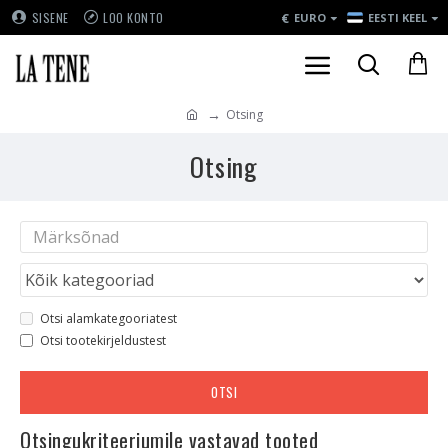
€
SISENE
LOO KONTO
EURO
EESTI KEEL
Otsing
Otsing
Otsi alamkategooriatest
Otsi tootekirjeldustest
OTSI
Otsingukriteeriumile vastavad tooted