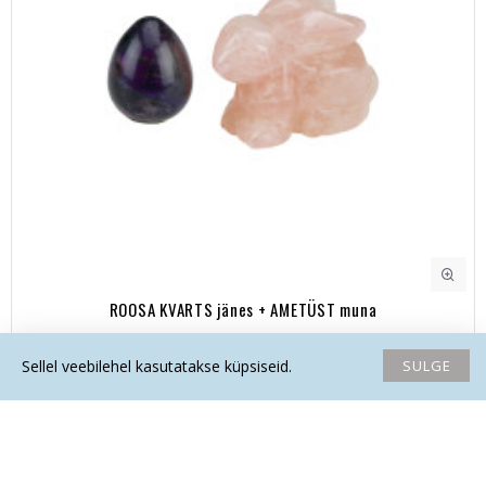
ROOSA KVARTS jänes + AMETÜST muna
32.50€
SULGE
Sellel veebilehel kasutatakse küpsiseid.
Avaleht
Soovide nimekiri
Võrdlema
Saada email
Helista