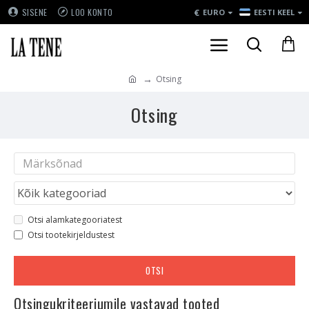
€
SISENE
LOO KONTO
EURO
EESTI KEEL
Otsing
Otsing
Otsi alamkategooriatest
Otsi tootekirjeldustest
OTSI
Otsingukriteeriumile vastavad tooted