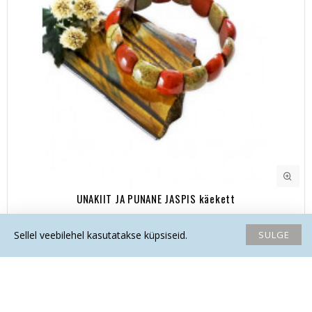
UNAKIIT JA PUNANE JASPIS käekett
39.90€
SULGE
Sellel veebilehel kasutatakse küpsiseid.
Avaleht
Soovide nimekiri
Võrdlema
Saada email
Helista