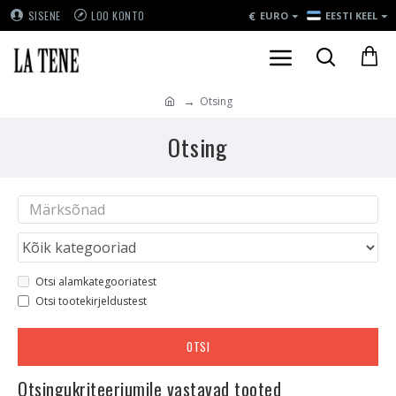
€
SISENE
LOO KONTO
EURO
EESTI KEEL
Otsing
Otsing
Otsi alamkategooriatest
Otsi tootekirjeldustest
OTSI
Otsingukriteeriumile vastavad tooted