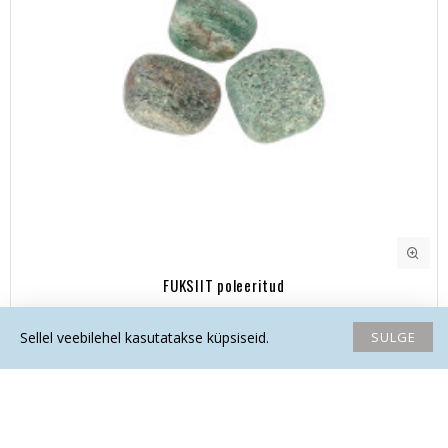
FUKSIIT poleeritud
2.70€
SULGE
Sellel veebilehel kasutatakse küpsiseid.
Avaleht
Soovide nimekiri
Võrdlema
Saada email
Helista